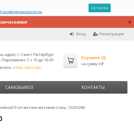
Согласен
й конфиденциальности
.
изическими!
Вход
Регистрация
ш адрес:
г. Санкт-Петербург
Корзина (
0
)
. Пархоменко 7; с 10 до 16:30
на сумму
0
₽
качать
схему проезда
САМОВЫВОЗ
КОНТАКТЫ
йной D-Lin металл матовая сталь / D253280
0