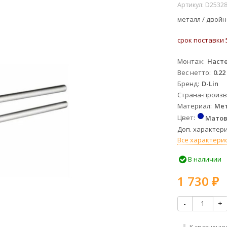
Артикул:
D2532
металл / двойн
срок поставки 
Монтаж
Наст
Вес нетто
0.22
Бренд
D-Lin
Страна-произ
Материал
Ме
Цвет
Матов
Доп. характери
Все характери
В наличии
1 730
₽
-
+