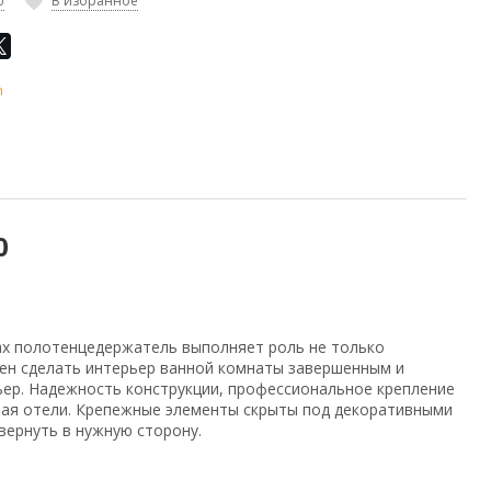
ю
В избранное
n
0
ах полотенцедержатель выполняет роль не только
бен сделать интерьер ванной комнаты завершенным и
ьер. Надежность конструкции, профессиональное крепление
ючая отели. Крепежные элементы скрыты под декоративными
вернуть в нужную сторону.