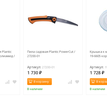
Plantic
Пила садовая Plantic PowerCut /
Крышка к м
полиамид /
27200-01
19-6605 кор
Артикул:
Артикул:
27200-01
1
1 730
1 728
₽
₽
В корзину
В корз
В наличии
В наличии