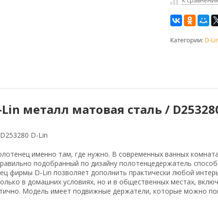
К сравнени
Категории:
D-Li
in металл матовая сталь / D25328
D253280 D-Lin
лотенец именно там, где нужно. В современных ванных комнат
 правильно подобранный по дизайну полотенцедержатель спосо
ец фирмы D-Lin позволяет дополнить практически любой интер
только в домашних условиях, но и в общественных местах, вкл
тетично. Модель имеет подвижные держатели, которые можно по