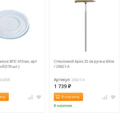
иске ВПС 410 мл, арт
Стекломой Apex 25 см ручка 60см
об(576 шт.)
/ 20621-A
Артикул:
9-6605
20621-A
1 739
₽
ину
В корзину
В наличии