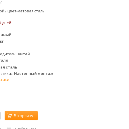
80
ой / цвет-матовая сталь
5 дней
енный
 кг
водитель
Китай
талл
ая сталь
стики:
Настенный монтаж
стики
В корзину