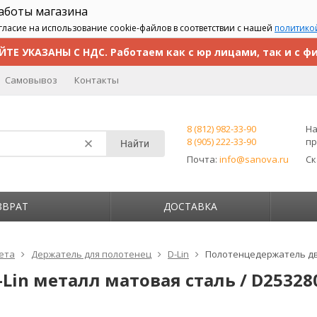
работы магазина
гласие на использование cookie-файлов в соответствии с нашей
политико
ЙТЕ УКАЗАНЫ С НДС. Работаем как с юр лицами, так и с ф
Самовывоз
Контакты
8 (812) 982-33-90
На
8 (905) 222-33-90
пр
Найти
Почта:
info@sanova.ru
С
ЗВРАТ
ДОСТАВКА
лета
Держатель для полотенец
D-Lin
Полотенцедержатель дво
in металл матовая сталь / D25328