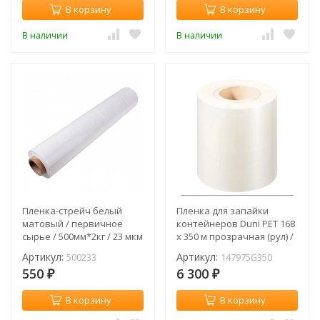
В корзину
В корзину
В наличии
В наличии
Пленка-стрейч белый
Пленка для запайки
матовый / первичное
контейнеров Duni PET 168
сырье / 500мм*2кг / 23 мкм
х 350 м прозрачная (рул) /
/ арт. 500233 (рул)
147975G350
Артикул:
Артикул:
500233
147975G350
550
6 300
₽
₽
В корзину
В корзину