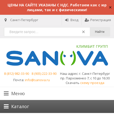
ЦЕНЫ НА САЙТЕ УКАЗАНЫ С НДС. Работаем как с юр
лицами, так и с физическими!
Санкт-Петербург
Вход
Регистрация
Найти
8 (812) 982-33-90
8 (905) 222-33-90
Наш адрес:
г. Санкт-Петербург
пр. Пархоменко 7; с 10 до 16:30
Почта:
info@sanova.ru
Скачать
схему проезда
Меню
Каталог