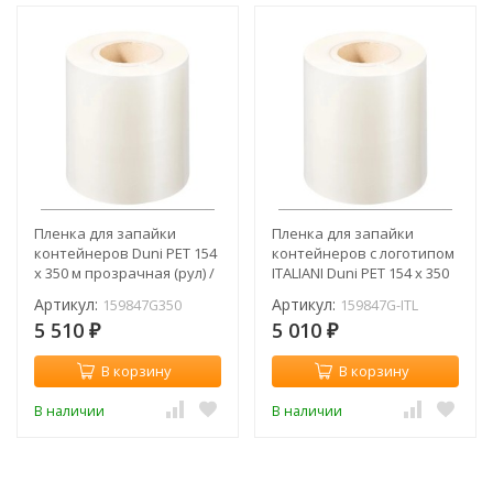
Пленка для запайки
Пленка для запайки
контейнеров Duni PET 154
контейнеров с логотипом
х 350 м прозрачная (рул) /
ITALIANI Duni PET 154 х 350
159847G350
м прозрачная (рул) /
Артикул:
Артикул:
159847G350
159847G-ITL
159847G-ITL
5 510
5 010
₽
₽
В корзину
В корзину
В наличии
В наличии