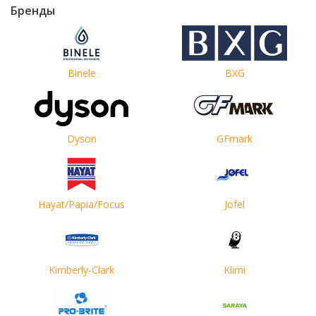
Бренды
Binele
BXG
Dyson
GFmark
Hayat/Papia/Focus
Jofel
Kimberly-Clark
Klimi