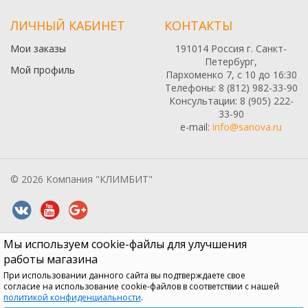
ЛИЧНЫЙ КАБИНЕТ
КОНТАКТЫ
Мои заказы
191014 Россия г. Санкт-
Петербург,
Мой профиль
Пархоменко 7, с 10 до 16:30
Телефоны: 8 (812) 982-33-90
Консультации: 8 (905) 222-
33-90
e-mail:
info@sanova.ru
© 2026 Компания "КЛИМБИТ"
Мы используем cookie-файлы для улучшения
Все содержимое данного сайта: товары, услуги, цены на них,
описания продукции, статьи и методические рекомендации носят
работы магазина
информационный характер и ни при каких условиях не являются
При использовании данного сайта вы подтверждаете свое
публичной офертой, признаки которой прописаны в статье 437 ГК
согласие на использование cookie-файлов в соответствии с нашей
РФ
политикой конфиденциальности
.