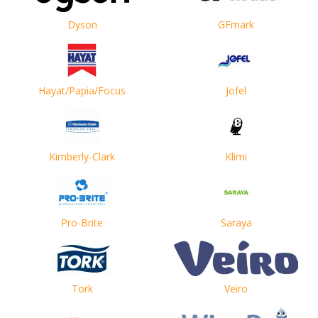
Dyson
GFmark
Hayat/Papia/Focus
Jofel
Kimberly-Clark
Klimi
Pro-Brite
Saraya
Tork
Veiro