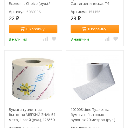
Economic Choice (рул.) /
Сангигиеническая T4
5080336
151156 /1 слой / 56м (рул.)
Артикул:
Артикул:
5080336
151156
22
23
₽
₽
В корзину
В корзину
В наличии
В наличии
Бумага туалетная
102008 Lime Туалетная
бытовая МЯГКИЙ ЗНАК 51
бумага в бытовых
метр, 1 слой (рул.), 126550
рулонах 20 метров (рул.)
Артикул:
Артикул: