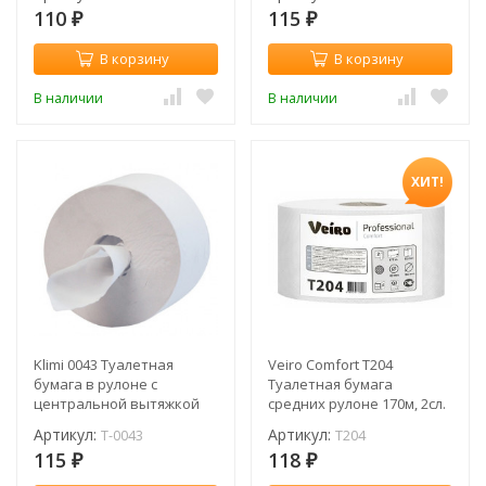
110
115
₽
₽
В корзину
В корзину
В наличии
В наличии
ХИТ!
Klimi 0043 Туалетная
Veiro Comfort T204
бумага в рулоне с
Туалетная бумага
центральной вытяжкой
средних рулоне 170м, 2сл.
(рул.)
(рул.)
Артикул:
Артикул:
T-0043
T204
115
118
₽
₽