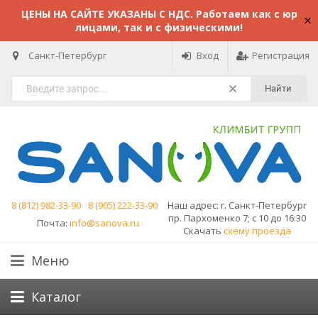
ЦЕНЫ НА САЙТЕ УКАЗАНЫ С НДС. Работаем как с юр
лицами, так и с физическими!
Санкт-Петербург
Вход
Регистрация
Найти
8 (812) 982-33-90
8 (905) 222-33-90
Наш адрес:
г. Санкт-Петербург
пр. Пархоменко 7; с 10 до 16:30
Почта:
info@sanova.ru
Скачать
схему проезда
Меню
Каталог