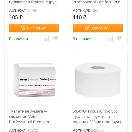
целлюлоза Protissue (рул.)
Professional Comfort T206
/ C-190
(рул.)
Артикул:
Артикул:
C-190
T206
105
110
₽
₽
В корзину
В корзину
В наличии
В наличии
Туалетная бумага V-
5050784 Focus Jumbo Eco
сложение Veiro
туалетная бумага в
Professional Premium
рулонах 200 метров (рул.)
TV302 (пач.)
Артикул:
Артикул:
TV302
5050784