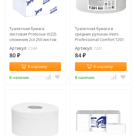
Туалетная бумага
Туалетная бумага в
листовая Protissue V(ZZ)
средних рулонах Veiro
сложения 2сл 250 листов
Professional Comfort T201
(пач.) / C249
(рул.)
Артикул:
Артикул:
C249
T201
80
84
₽
₽
В корзину
В корзину
В наличии
В наличии