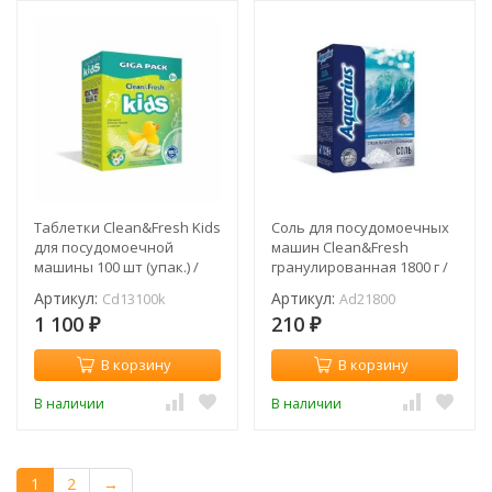
Таблетки Clean&Fresh Kids
Соль для посудомоечных
для посудомоечной
машин Clean&Fresh
машины 100 шт (упак.) /
гранулированная 1800 г /
Cd13100k
Ad21800
Артикул:
Артикул:
Cd13100k
Ad21800
1 100
210
₽
₽
В корзину
В корзину
В наличии
В наличии
1
2
→