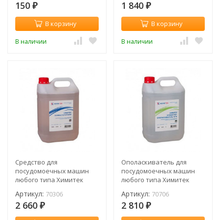
150
1 840
жидкий низкопенный
₽
₽
кислотный / 70506
В корзину
В корзину
В наличии
В наличии
Средство для
Ополаскиватель для
посудомоечных машин
посудомоечных машин
любого типа Химитек
любого типа Химитек
Кухмастер-Профи, 5 л
Кухмастер 12°Ж, 5 л
Артикул:
Артикул:
70306
70706
концентрированное
концентрированный
2 660
2 810
жидкое низкопенное
жидкий низкопенный
₽
₽
щелочное моющее / 70306
нейтральный / 70706