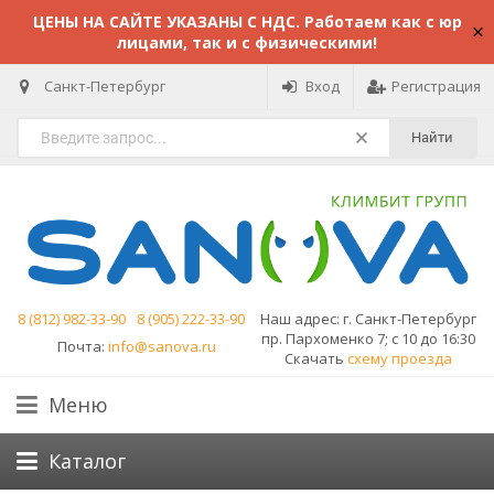
ЦЕНЫ НА САЙТЕ УКАЗАНЫ С НДС. Работаем как с юр
лицами, так и с физическими!
Санкт-Петербург
Вход
Регистрация
Найти
8 (812) 982-33-90
8 (905) 222-33-90
Наш адрес:
г. Санкт-Петербург
пр. Пархоменко 7; с 10 до 16:30
Почта:
info@sanova.ru
Скачать
схему проезда
Меню
Каталог