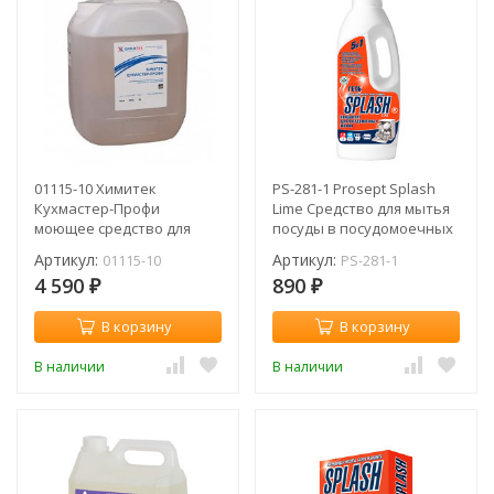
01115-10 Химитек
PS-281-1 Prosept Splash
Кухмастер-Профи
Lime Средство для мытья
моющее средство для
посуды в посудомоечных
посудомоечных машин
машинах / 1 л
Артикул:
Артикул:
01115-10
PS-281-1
любого типа / 10 л
4 590
890
₽
₽
В корзину
В корзину
В наличии
В наличии