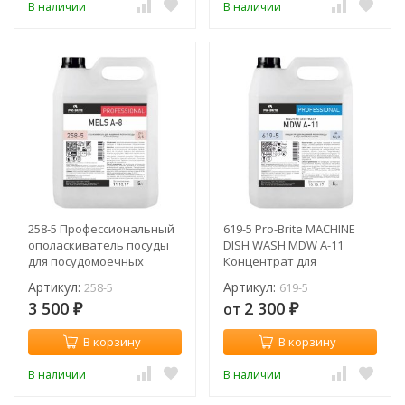
В наличии
В наличии
258-5 Профессиональный
619-5 Pro-Brite MACHINE
ополаскиватель посуды
DISH WASH MDW A-11
для посудомоечных
Концентрат для
машин Pro-Brite Mels A-8 /
машинной мойки посуды
Артикул:
Артикул:
258-5
619-5
5 л
и тары в воде любой
3 500
2 300
от
жесткости / 5 л
₽
₽
В корзину
В корзину
В наличии
В наличии