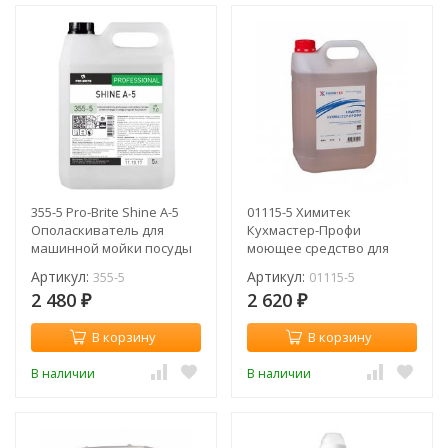
355-5 Pro-Brite Shine A-5
01115-5 Химитек
Ополаскиватель для
Кухмастер-Профи
машинной мойки посуды
моющее средство для
в мягкой воде и в воде
посудомоечных машин
Артикул:
Артикул:
355-5
01115-5
средней жесткости / 5 л
любого типа / 5 л
2 480
2 620
₽
₽
В корзину
В корзину
В наличии
В наличии