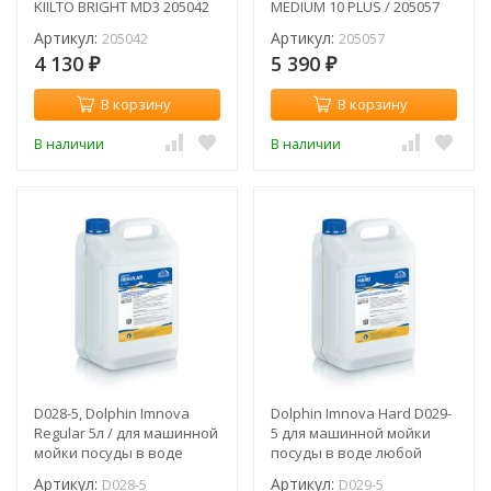
KIILTO BRIGHT MD3 205042
MEDIUM 10 PLUS / 205057
Артикул:
Артикул:
205042
205057
4 130
5 390
₽
₽
В корзину
В корзину
В наличии
В наличии
D028-5, Dolphin Imnova
Dolphin Imnova Hard D029-
Regular 5л / для машинной
5 для машинной мойки
мойки посуды в воде
посуды в воде любой
малой и средней
жёсткости
Артикул:
Артикул:
D028-5
D029-5