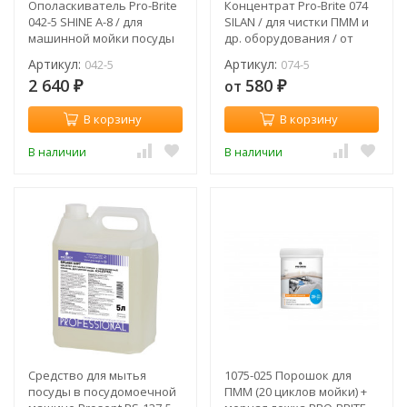
Ополаскиватель Pro-Brite
Концентрат Pro-Brite 074
042-5 SHINE А-8 / для
SILAN / для чистки ПММ и
машинной мойки посуды
др. оборудования / от
и тары в жёсткой воде и
известковых отложений и
Артикул:
Артикул:
042-5
074-5
воде средней жёсткости /
ржавчины
2 640
580
от
5 л
₽
₽
В корзину
В корзину
В наличии
В наличии
Средство для мытья
1075-025 Порошок для
посуды в посудомоечной
ПММ (20 циклов мойки) +