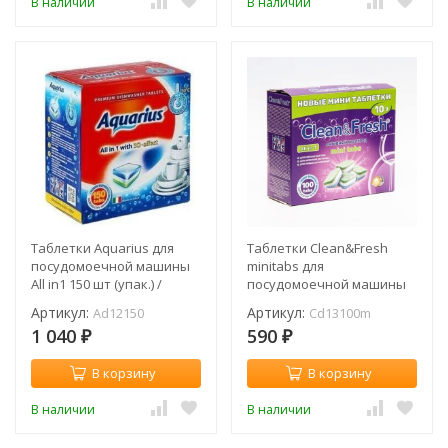
В наличии
В наличии
Таблетки Aquarius для
Таблетки Clean&Fresh
посудомоечной машины
minitabs для
All in1 150 шт (упак.) /
посудомоечной машины
Ad12150
100 шт (упак.) / Cd13100m
Артикул:
Артикул:
Ad12150
Cd13100m
1 040
590
₽
₽
В корзину
В корзину
В наличии
В наличии