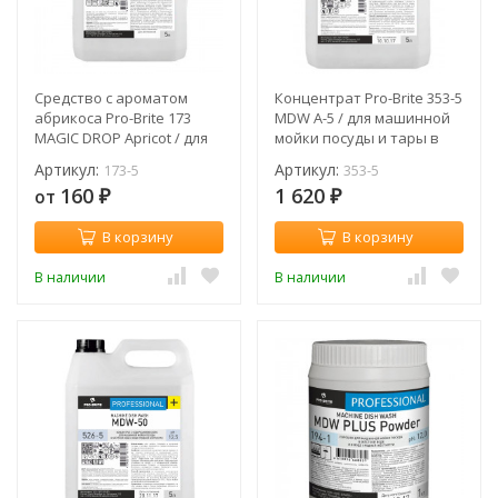
Средство с ароматом
Концентрат Pro-Brite 353-5
абрикоса Pro-Brite 173
MDW A-5 / для машинной
MAGIC DROP Apricot / для
мойки посуды и тары в
мойки посуды
мягкой воде / 5 л
Артикул:
Артикул:
173-5
353-5
160
1 620
от
₽
₽
В корзину
В корзину
В наличии
В наличии