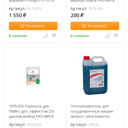
машине Prosept PS-137-5
мерная ложка PRO-BRITE
Splash Soft / для мягкой
MDW Plus Powder / 200 г
Артикул:
Артикул:
PS-137-5
1075-025
воды / 5 л
1 550
200
₽
₽
В корзину
В корзину
В наличии
В наличии
1076-025 Порошок для
Ополаскиватель для
ПММ с дез. эффектом (20
посудомоечных машин
циклов мойки) PRO-BRITE
любого типа Химитек
MDW-200 / 200 г
Кухмастер, 5 л
Артикул:
Артикул:
1076-025
70506
концентрированный