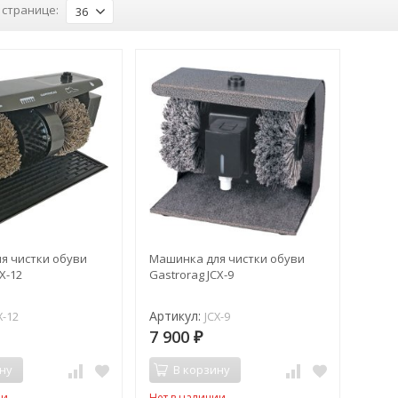
 странице:
36
я чистки обуви
Машинка для чистки обуви
X-12
Gastrorag JCX-9
Артикул:
X-12
JCX-9
7 900
₽
ну
В корзину
ии
Нет в наличии