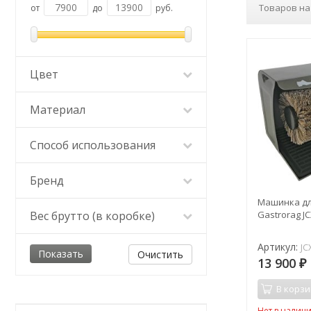
Товаров на
от
до
руб.
Цвет
Материал
Способ использования
Бренд
Машинка дл
Вес брутто (в коробке)
Gastrorag JC
Артикул:
JC
Очистить
13 900
₽
В корзи
Нет в налич