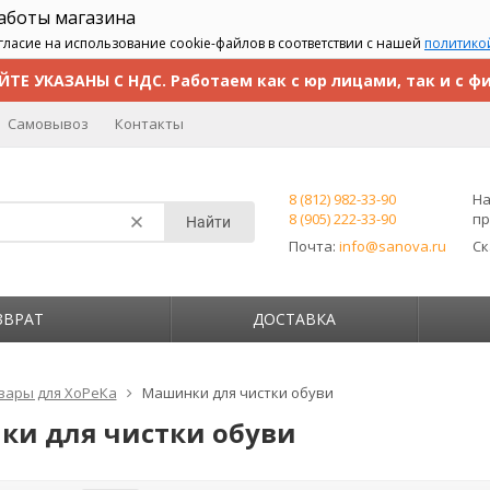
работы магазина
гласие на использование cookie-файлов в соответствии с нашей
политико
ЙТЕ УКАЗАНЫ С НДС. Работаем как с юр лицами, так и с ф
Самовывоз
Контакты
8 (812) 982-33-90
На
8 (905) 222-33-90
пр
Найти
Почта:
info@sanova.ru
С
ЗВРАТ
ДОСТАВКА
вары для ХоРеКа
Машинки для чистки обуви
и для чистки обуви