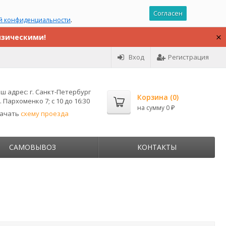
Согласен
й конфиденциальности
.
изическими!
Вход
Регистрация
ш адрес:
г. Санкт-Петербург
Корзина (
0
)
. Пархоменко 7; с 10 до 16:30
на сумму
0
₽
качать
схему проезда
САМОВЫВОЗ
КОНТАКТЫ