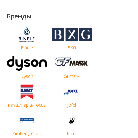
Бренды
Binele
BXG
Dyson
GFmark
Hayat/Papia/Focus
Jofel
Kimberly-Clark
Klimi