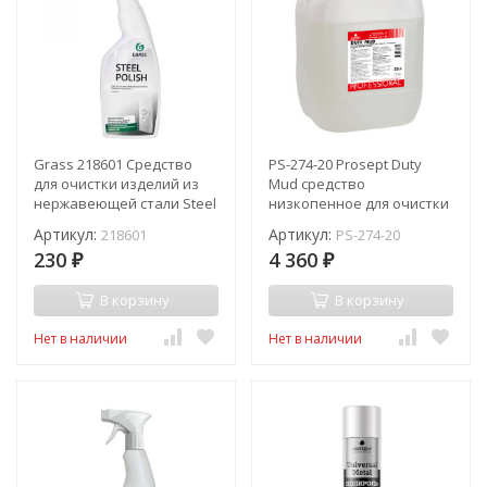
Grass 218601 Средство
PS-274-20 Prosept Duty
для очистки изделий из
Mud средство
нержавеющей стали Steel
низкопенное для очистки
Polish 600 мл
алюминия и сплавов на
Артикул:
Артикул:
218601
PS-274-20
его основе / 20 л
230
4 360
₽
₽
В корзину
В корзину
Нет в наличии
Нет в наличии