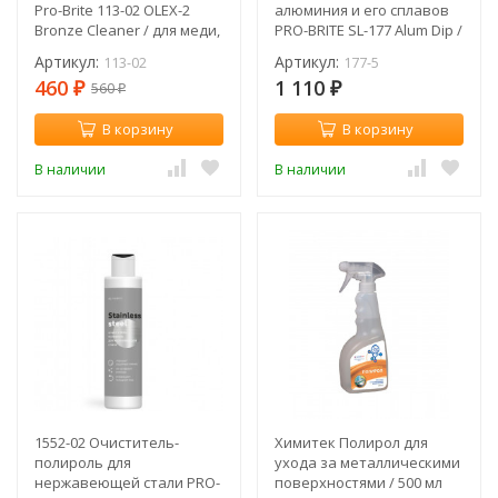
Pro-Brite 113-02 OLEX-2
алюминия и его сплавов
Bronze Cleaner / для меди,
PRO-BRITE SL-177 Alum Dip /
бронзы и латуни
5 л
Артикул:
Артикул:
113-02
177-5
460
1 110
560
₽
₽
₽
В корзину
В корзину
В наличии
В наличии
1552-02 Очиститель-
Химитек Полирол для
полироль для
ухода за металлическими
нержавеющей стали PRO-
поверхностями / 500 мл