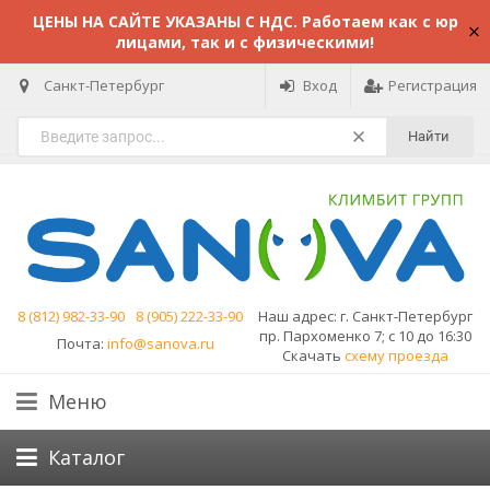
ЦЕНЫ НА САЙТЕ УКАЗАНЫ С НДС. Работаем как с юр
лицами, так и с физическими!
Санкт-Петербург
Вход
Регистрация
Найти
8 (812) 982-33-90
8 (905) 222-33-90
Наш адрес:
г. Санкт-Петербург
пр. Пархоменко 7; с 10 до 16:30
Почта:
info@sanova.ru
Скачать
схему проезда
Меню
Каталог