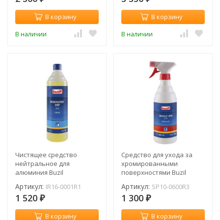
В корзину
В корзину
В наличии
В наличии
Чистящее средство
Cредство для ухода за
нейтральное для
хромированными
алюминия Buzil
поверхностями Buzil
Indumaster Step 1 л / IR16-
Drizzle Red 600 мл / SP10-
Артикул:
Артикул:
IR16-0001R1
SP10-0600R3
0001R1
0600R3
1 520
1 300
₽
₽
В корзину
В корзину