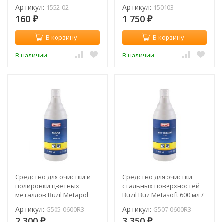
BRITE Stainless Steel / 200
(шт)
Артикул:
Артикул:
1552-02
150103
мл
160
1 750
₽
₽
В корзину
В корзину
В наличии
В наличии
Cредство для очистки и
Cредство для очистки
полировки цветных
стальных поверхностей
металлов Buzil Metapol
Buzil Buz Metasoft 600 мл /
600 мл / G505-0600R3
G507-0600R3
Артикул:
Артикул:
G505-0600R3
G507-0600R3
2 300
3 350
₽
₽