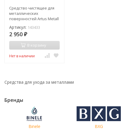
Средство чистящее для
металлических
поверхностей Artus Metall
Protect Dr.Schnell 0,5 л /
Артикул:
143433
143433
2 950
₽
В корзину
Нет в наличии
Средства для ухода за металлами
Бренды
Binele
BXG