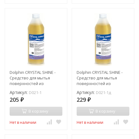
Dolphin CRYSTAL SHINE -
Dolphin CRYSTAL SHINE -
Средство для мытья
Средство для мытья
поверхностей из
поверхностей из
нержавеющей стали / 1 л
нержавеющей стали / 1 л /
Артикул:
Артикул:
D021-1
D021-1д
дозатор
205
229
₽
₽
В корзину
В корзину
Нет в наличии
Нет в наличии