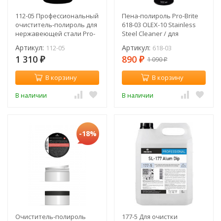
112-05 Профессиональный
Пена-полироль Pro-Brite
очиститель-полироль для
618-03 OLEX-10 Stainless
нержавеющей стали Pro-
Steel Cleaner / для
Brite Olex-1 / 500 мл
нержавеющей стали
Артикул:
Артикул:
112-05
618-03
1 310
890
1 090
₽
₽
₽
В корзину
В корзину
В наличии
В наличии
-18%
Очиститель-полироль
177-5 Для очистки