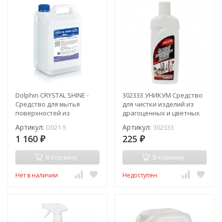
Dolphin CRYSTAL SHINE -
302333 УНИКУМ Средство
Средство для мытья
для чистки изделий из
поверхностей из
драгоценных и цветных
нержавеющей стали / 5 л
металлов
Артикул:
Артикул:
D021-5
302333
1 160
225
₽
₽
В корзину
В корзину
Нет в наличии
Недоступен