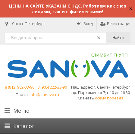
ЦЕНЫ НА САЙТЕ УКАЗАНЫ С НДС. Работаем как с юр
лицами, так и с физическими!
Санкт-Петербург
Вход
Регистрация
Найти
8 (812) 982-33-90
8 (905) 222-33-90
Наш адрес:
г. Санкт-Петербург
пр. Пархоменко 7; с 10 до 16:30
Почта:
info@sanova.ru
Скачать
схему проезда
Меню
Каталог