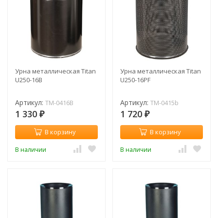
Урна металлическая Titan
Урна металлическая Titan
U250-16B
U250-16PF
Артикул:
Артикул:
TM-0416B
TM-0415b
1 330
1 720
₽
₽
В корзину
В корзину
В наличии
В наличии