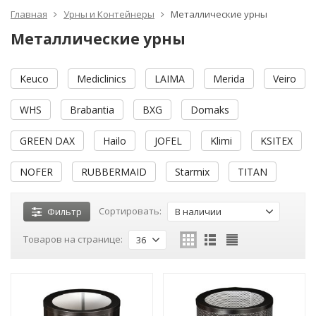
Главная
Урны и Контейнеры
Металлические урны
Металлические урны
Keuco
Mediclinics
LAIMA
Merida
Veiro
WHS
Brabantia
BXG
Domaks
GREEN DAX
Hailo
JOFEL
Klimi
KSITEX
NOFER
RUBBERMAID
Starmix
TITAN
Сортировать:
Фильтр
В наличии
Товаров на странице:
36