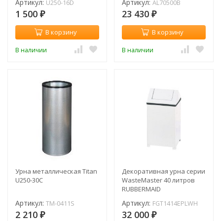
Артикул:
Артикул:
U250-16D
AL70500B
1 500
23 430
₽
₽
В корзину
В корзину
В наличии
В наличии
Урна металлическая Titan
Декоративная урна серии
U250-30C
WasteMaster 40 литров
RUBBERMAID
FGT1414EPLWH
Артикул:
Артикул:
TM-0411S
FGT1414EPLWH
2 210
32 000
₽
₽