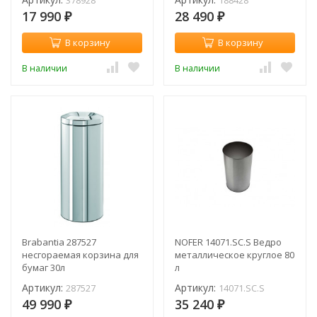
378928
188428
17 990
28 490
₽
₽
В корзину
В корзину
В наличии
В наличии
Brabantia 287527
NOFER 14071.SC.S Ведро
несгораемая корзина для
металлическое круглое 80
бумаг 30л
л
Артикул:
Артикул:
287527
14071.SC.S
49 990
35 240
₽
₽