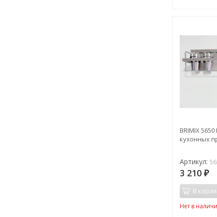
BRIMIX 5650
кухонных п
Артикул:
56
3 210
₽
В корзи
Нет в налич