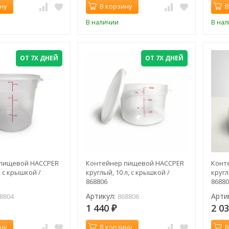
ну
В корзину
В
В наличии
В на
ОТ 7Х ДНЕЙ
ОТ 7Х ДНЕЙ
пищевой HACCPER
Контейнер пищевой HACCPER
Конт
, с крышкой /
круглый, 10 л, с крышкой /
кругл
868806
8688
Артикул:
Арти
8804
868806
1 440
2 0
₽
ну
В корзину
В