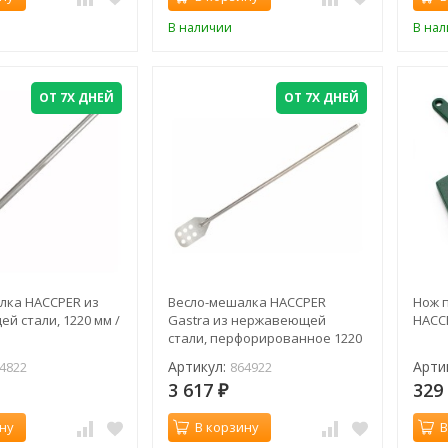
В наличии
В на
ОТ 7Х ДНЕЙ
ОТ 7Х ДНЕЙ
лка HACCPER из
Весло-мешалка HACCPER
Нож 
 стали, 1220 мм /
Gastra из нержавеющей
HACCP
стали, перфорированное 1220
мм / 864922
Артикул:
Арти
4822
864922
3 617
32
₽
ну
В корзину
В