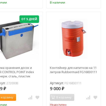
личии
В наличии
ОТ 5 ДНЕЙ
ема хранения досок и
Контейнер для напитков на 11
й CONTROL POINT Index
литров Rubbermaid FG16830111
нерж. сталь, пластик
невая / 272000
кул:
Артикул:
272000B
FG16830111
09
9 000
₽
₽
 корзину
В корзину
личии
Недоступен