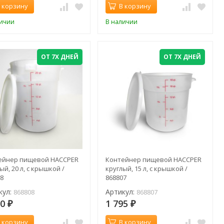
 корзину
В корзину
личии
В наличии
ОТ 7Х ДНЕЙ
ОТ 7Х ДНЕЙ
ейнер пищевой HACCPER
Контейнер пищевой HACCPER
ый, 20 л, с крышкой /
круглый, 15 л, с крышкой /
08
868807
кул:
Артикул:
868808
868807
30
1 795
₽
₽
 корзину
В корзину