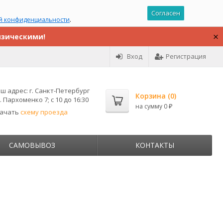
Согласен
й конфиденциальности
.
изическими!
Вход
Регистрация
ш адрес:
г. Санкт-Петербург
Корзина (
0
)
. Пархоменко 7; с 10 до 16:30
на сумму
0
₽
качать
схему проезда
САМОВЫВОЗ
КОНТАКТЫ