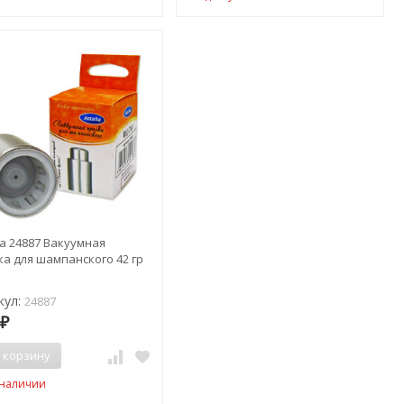
la 24887 Вакуумная
а для шампанского 42 гр
кул:
24887
5
₽
 корзину
 наличии