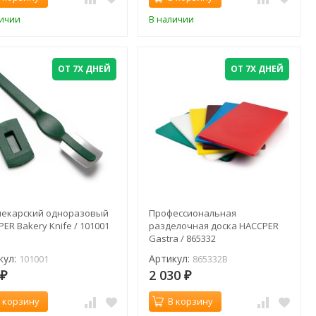
личии
В наличии
ОТ 7Х ДНЕЙ
ОТ 7Х ДНЕЙ
пекарский одноразовый
Профессиональная
ER Bakery Knife / 101001
разделочная доска HACCPER
Gastra / 865332
кул:
Артикул:
101001
865332B
9
2 030
₽
₽
 корзину
В корзину