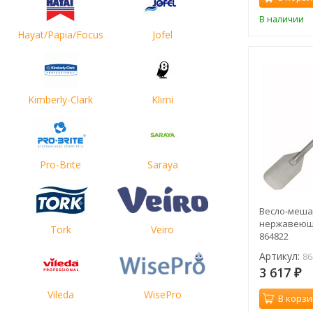
В наличии
Hayat/Papia/Focus
Jofel
Kimberly-Clark
Klimi
Pro-Brite
Saraya
Весло-меша
нержавеющей
Tork
Veiro
864822
Артикул:
86
3 617
₽
Vileda
WisePro
В корзи