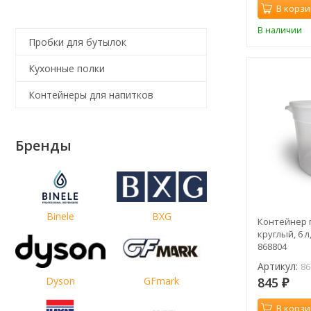
В корзи
В наличии
Пробки для бутылок
Кухонные полки
Контейнеры для напитков
Бренды
Binele
BXG
Контейнер 
круглый, 6 л
868804
Артикул:
86
845
Dyson
GFmark
₽
В корзи