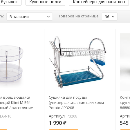
 бутылок
Кухонные полки
Контейнеры для напитков
ь:
Товаров на странице:
В наличии
36
ая вращающаяся
Сушилка для посуды
Конт
еций Klimi M-E64-
(универсальная) металл хром
кругл
чный / расстояние
Potato / P3208
8688
ми 15 см / пластик
Артикул:
Арти
E64-16
P3208
1 990
54
₽