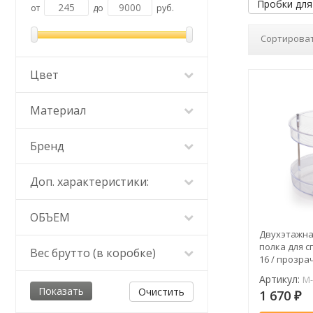
Пробки для
от
до
руб.
Сортироват
Цвет
Материал
Бренд
Доп. характеристики:
ОБЪЕМ
Двухэтажн
полка для сп
Вес брутто (в коробке)
16 / прозра
между полка
Артикул:
M-
Очистить
1 670
₽