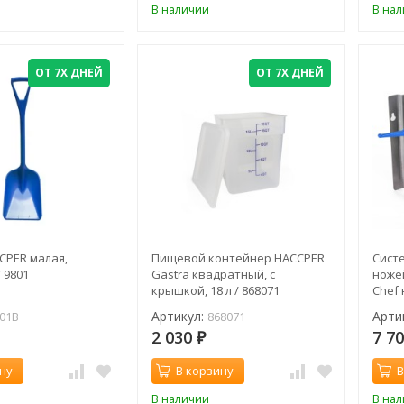
В наличии
В на
ОТ 7Х ДНЕЙ
ОТ 7Х ДНЕЙ
CPER малая,
Пищевой контейнер HACCPER
Сист
 9801
Gastra квадратный, с
ноже
крышкой, 18 л / 868071
Chef 
Корич
Артикул:
Арти
01B
868071
2 030
7 7
₽
ну
В корзину
В
В наличии
В на