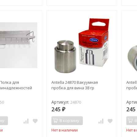
 Полка для
Antella 24870 Вакуумная
Antel
ринадлежностей
пробка для вина 38 гр
пробк
Артикул:
Арти
50
24870
245
24
₽
ну
В корзину
В
ии
Нет в наличии
Нет в