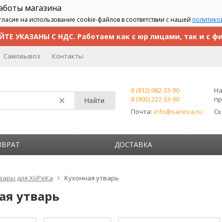
работы магазина
гласие на использование cookie-файлов в соответствии с нашей
политико
ЙТЕ УКАЗАНЫ С НДС. Работаем как с юр лицами, так и с ф
Самовывоз
Контакты
8 (812) 982-33-90
На
8 (905) 222-33-90
пр
Найти
Почта:
info@sanova.ru
С
ЗВРАТ
ДОСТАВКА
вары для ХоРеКа
Кухонная утварь
ая утварь