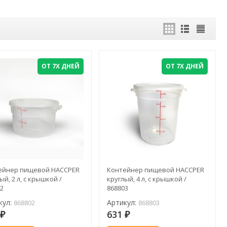
ОТ 7Х ДНЕЙ
ОТ 7Х ДНЕЙ
ейнер пищевой HACCPER
Контейнер пищевой HACCPER
ый, 2 л, с крышкой /
круглый, 4 л, с крышкой /
02
868803
кул:
Артикул:
868802
868803
5
631
₽
₽