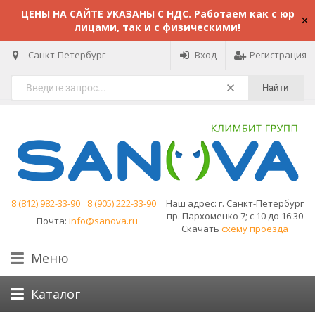
ЦЕНЫ НА САЙТЕ УКАЗАНЫ С НДС. Работаем как с юр
лицами, так и с физическими!
Санкт-Петербург
Вход
Регистрация
Найти
8 (812) 982-33-90
8 (905) 222-33-90
Наш адрес:
г. Санкт-Петербург
пр. Пархоменко 7; с 10 до 16:30
Почта:
info@sanova.ru
Скачать
схему проезда
Меню
Каталог