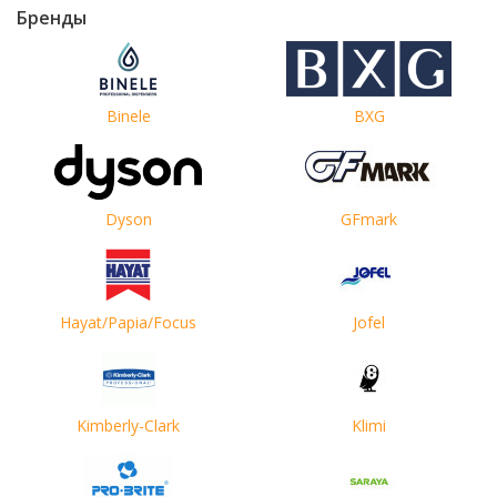
Бренды
Binele
BXG
Dyson
GFmark
Hayat/Papia/Focus
Jofel
Kimberly-Clark
Klimi