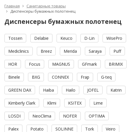
Главная
Санитарные товары
Диспенсеры бумажных полотенец
Диспенсеры бумажных полотенец
Tossen
Delabie
Keuco
D-Lin
WisePro
Mediclinics
Breez
Merida
Saraya
Puff
HOR
Focus
MAGNUS
GFmark
BRIMIX
Binele
BXG
CONNEX
Frap
G-teq
GREEN DAX
Haiba
Hailo
JOFEL
Katrin
Kimberly Clark
Klimi
KSITEX
Lime
LOSDI
NeoClima
NOFER
OPTIMA
Palex
Potato
SOLINNE
Tork
Veiro