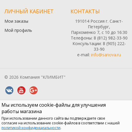
ЛИЧНЫЙ КАБИНЕТ
КОНТАКТЫ
Мои заказы
191014 Россия г. Санкт-
Петербург,
Мой профиль
Пархоменко 7, с 10 до 16:30
Телефоны: 8 (812) 982-33-90
Консультации: 8 (905) 222-
33-90
e-mail:
info@sanova.ru
© 2026 Компания "КЛИМБИТ"
Мы используем cookie-файлы для улучшения
Все содержимое данного сайта: товары, услуги, цены на них,
описания продукции, статьи и методические рекомендации носят
работы магазина
информационный характер и ни при каких условиях не являются
При использовании данного сайта вы подтверждаете свое
публичной офертой, признаки которой прописаны в статье 437 ГК
согласие на использование cookie-файлов в соответствии с нашей
РФ
политикой конфиденциальности
.