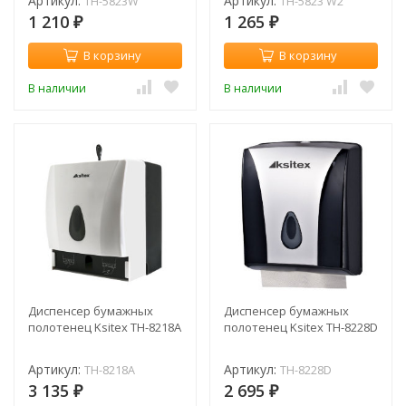
Артикул:
Артикул:
ТН-5823W
ТН-5823 W2
1 210
1 265
₽
₽
В корзину
В корзину
В наличии
В наличии
Диспенсер бумажных
Диспенсер бумажных
полотенец Ksitex TH-8218A
полотенец Ksitex TH-8228D
Артикул:
Артикул:
TH-8218A
TH-8228D
3 135
2 695
₽
₽