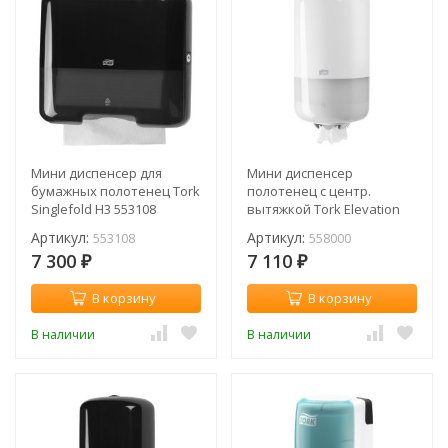
Мини диспенсер для
Мини диспенсер
бумажных полотенец Tork
полотенец с центр.
Singlefold H3 553108
вытяжкой Tork Elevation
M1 558000
Артикул:
Артикул:
553108
558000
7 300
7 110
₽
₽
В корзину
В корзину
В наличии
В наличии