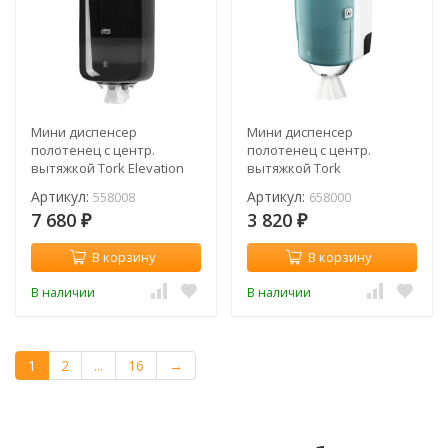
Мини диспенсер
Мини диспенсер
полотенец с центр.
полотенец с центр.
вытяжкой Tork Elevation
вытяжкой Tork
M1 558008
Performance M1 658000
Артикул:
Артикул:
558008
658000
7 680
3 820
₽
₽
В корзину
В корзину
В наличии
В наличии
1
2
...
16
→