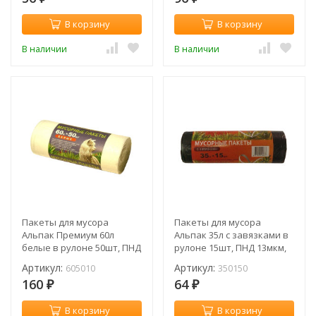
В корзину
В корзину
В наличии
В наличии
Пакеты для мусора
Пакеты для мусора
Альпак Премиум 60л
Альпак 35л с завязками в
белые в рулоне 50шт, ПНД
рулоне 15шт, ПНД 13мкм,
8мкм, 62*70см (рул.) /
50*57см (рул.) / 350150
Артикул:
Артикул:
605010
350150
605010
160
64
₽
₽
В корзину
В корзину