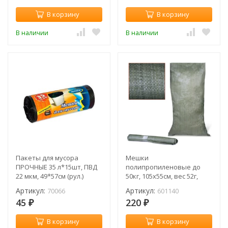
В корзину
В корзину
В наличии
В наличии
Пакеты для мусора
Мешки
ПРОЧНЫЕ 35 л*15шт, ПВД
полипропиленовые до
22 мкм, 49*57см (рул.)
50кг, 105х55см, вес 52г,
Антелла / 70066
вторичное сырье (10шт/
Артикул:
Артикул:
70066
601140
пач) зеленые / 601140
45
220
₽
₽
В корзину
В корзину