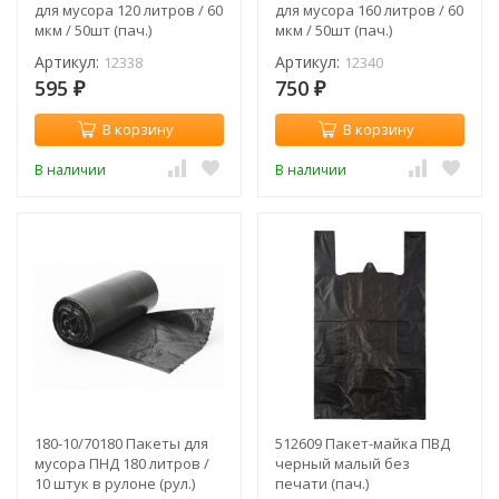
для мусора 120 литров / 60
для мусора 160 литров / 60
мкм / 50шт (пач.)
мкм / 50шт (пач.)
Артикул:
Артикул:
12338
12340
595
750
₽
₽
В корзину
В корзину
В наличии
В наличии
180-10/70180 Пакеты для
512609 Пакет-майка ПВД
мусора ПНД 180 литров /
черный малый без
10 штук в рулоне (рул.)
печати (пач.)