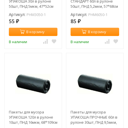
УПАКОША 30л в рулоне
СТАНДАРТ 60л в рулоне
50шт, ПНД 5мкм, 47*52см
50шт, ПНД 5,2мкм, 57*68см
(рул) / 30-50/PHM3050-1
(рул.) / PHM6050-1
Артикул:
Артикул:
PHM3050-1
PHM6050-1
55
85
₽
₽
В корзину
В корзину
В наличии
В наличии
Пакеты для мусора
Пакеты для мусора
УПАКОША 120л в рулоне
УПАКОША ПРОЧНЫЕ 60л в
10шт, ПНД 16мкм, 68*109см
рулоне 30шт, ПНД 9,5мкм,
(рул.) / 120-10/PHM12010-25
57*68см (рул.)