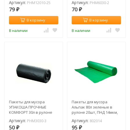
Артикул:
Артикул:
PHM12010-25
PHM6030-2
79
70
₽
₽
В корзину
В корзину
В наличии
В наличии
Пакеты для мусора
Пакеты для мусора
УПАКОША ПРОЧНЫЕ
Альпак 80л зеленые в
КОМФОРТ 30л в рулоне
рулоне 20шт, ПНД 14мкм,
30шт, ПНД 9 мкм, 47*52см
67*75см (рул.) / 802014
Артикул:
Артикул:
PHM3030-3
802014
(рул.) / 30-30/PHM3030-3
50
95
₽
₽