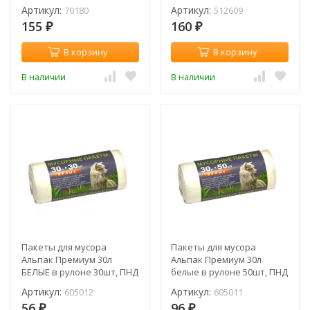
Артикул:
Артикул:
70180
512609
155
160
₽
₽
В корзину
В корзину
В наличии
В наличии
Пакеты для мусора
Пакеты для мусора
Альпак Премиум 30л
Альпак Премиум 30л
БЕЛЫЕ в рулоне 30шт, ПНД
белые в рулоне 50шт, ПНД
8мкм, 49*60см (рул.) /
8мкм, 49*60см (рул.) /
Артикул:
Артикул:
605012
605011
605012
605011
56
96
₽
₽