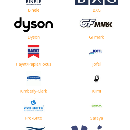
Binele
BXG
Dyson
GFmark
Hayat/Papia/Focus
Jofel
Kimberly-Clark
Klimi
Pro-Brite
Saraya