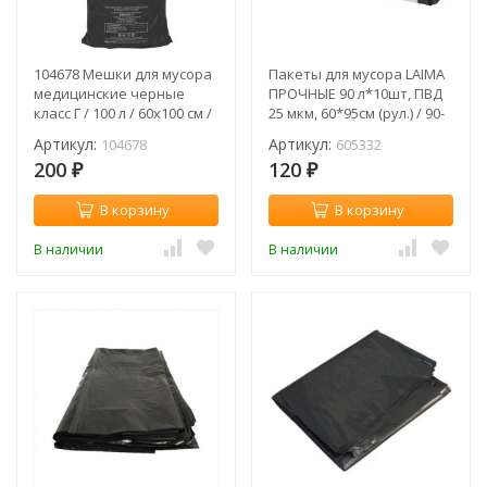
104678 Мешки для мусора
Пакеты для мусора LAIMA
медицинские черные
ПРОЧНЫЕ 90 л*10шт, ПВД
класс Г / 100 л / 60х100 см /
25 мкм, 60*95см (рул.) / 90-
14 мкм / 20 шт
10
Артикул:
Артикул:
104678
605332
200
120
₽
₽
В корзину
В корзину
В наличии
В наличии