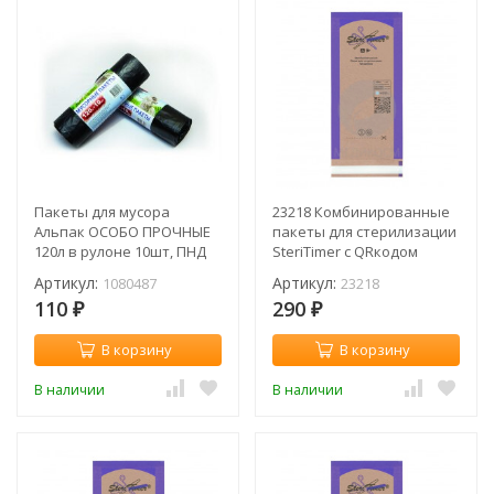
Пакеты для мусора
23218 Комбинированные
Альпак ОСОБО ПРОЧНЫЕ
пакеты для стерилизации
120л в рулоне 10шт, ПНД
SteriTimer с QRкодом
18мкм, 70*110см (рул) /
100х200 мм
Артикул:
Артикул:
1080487
23218
1080487
110
290
₽
₽
В корзину
В корзину
В наличии
В наличии