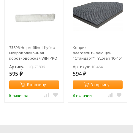
73896 Hq profiline Шубка
Коврик
микроволоконная
влаговпитывающий
коротковорсная WIN PRO
"Стандарт" In'Loran 10-464
/ 48 см
/ ребристый / серый /
Артикул:
Артикул:
HQ-73896
10-464
40х60 см
595
594
₽
₽
В корзину
В корзину
В наличии
В наличии