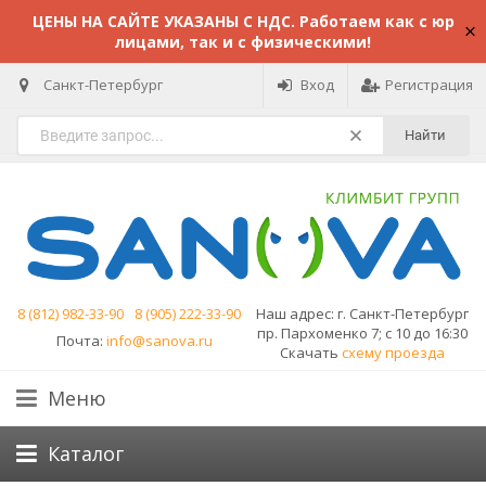
ЦЕНЫ НА САЙТЕ УКАЗАНЫ С НДС. Работаем как с юр
лицами, так и с физическими!
Санкт-Петербург
Вход
Регистрация
Найти
8 (812) 982-33-90
8 (905) 222-33-90
Наш адрес:
г. Санкт-Петербург
пр. Пархоменко 7; с 10 до 16:30
Почта:
info@sanova.ru
Скачать
схему проезда
Меню
Каталог