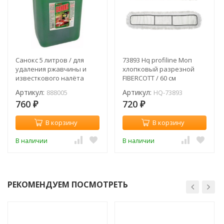
Санокс 5 литров / для
73893 Hq profiline Моп
удаления ржавчины и
хлопковый разрезной
известкового налёта
FIBERCOTT / 60 см
Артикул:
Артикул:
888005
HQ-73893
760
720
₽
₽
В корзину
В корзину
В наличии
В наличии
РЕКОМЕНДУЕМ ПОСМОТРЕТЬ