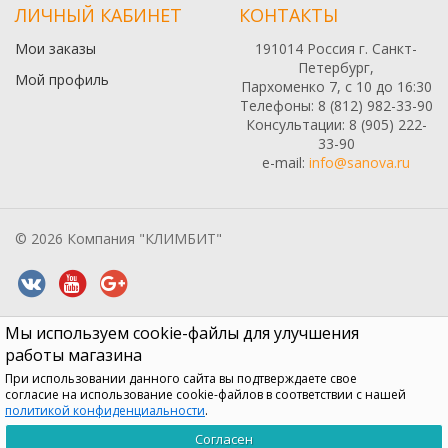
ЛИЧНЫЙ КАБИНЕТ
КОНТАКТЫ
Мои заказы
191014 Россия г. Санкт-
Петербург,
Мой профиль
Пархоменко 7, с 10 до 16:30
Телефоны: 8 (812) 982-33-90
Консультации: 8 (905) 222-
33-90
e-mail:
info@sanova.ru
© 2026 Компания "КЛИМБИТ"
Мы используем cookie-файлы для улучшения
Все содержимое данного сайта: товары, услуги, цены на них,
описания продукции, статьи и методические рекомендации носят
работы магазина
информационный характер и ни при каких условиях не являются
При использовании данного сайта вы подтверждаете свое
публичной офертой, признаки которой прописаны в статье 437 ГК
согласие на использование cookie-файлов в соответствии с нашей
РФ
политикой конфиденциальности
.
0
0
0
0
Согласен