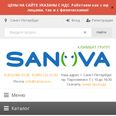
ЦЕНЫ НА САЙТЕ УКАЗАНЫ С НДС. Работаем как с юр
лицами, так и с физическими!
Санкт-Петербург
Вход
Регистрация
Найти
8 (812) 982-33-90
8 (905) 222-33-90
Наш адрес:
г. Санкт-Петербург
пр. Пархоменко 7; с 10 до 16:30
Почта:
info@sanova.ru
Скачать
схему проезда
Меню
Каталог