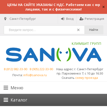
ЦЕНЫ НА САЙТЕ УКАЗАНЫ С НДС. Работаем как с юр
лицами, так и с физическими!
Санкт-Петербург
Вход
Регистрация
Найти
8 (812) 982-33-90
8 (905) 222-33-90
Наш адрес:
г. Санкт-Петербург
пр. Пархоменко 7; с 10 до 16:30
Почта:
info@sanova.ru
Скачать
схему проезда
Меню
Каталог