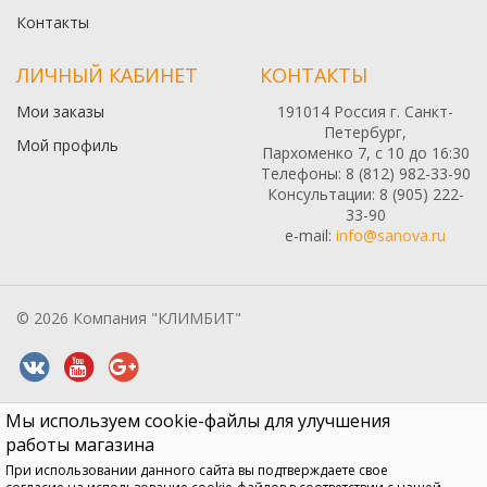
Контакты
ЛИЧНЫЙ КАБИНЕТ
КОНТАКТЫ
Мои заказы
191014 Россия г. Санкт-
Петербург,
Мой профиль
Пархоменко 7, с 10 до 16:30
Телефоны: 8 (812) 982-33-90
Консультации: 8 (905) 222-
33-90
e-mail:
info@sanova.ru
© 2026 Компания "КЛИМБИТ"
Мы используем cookie-файлы для улучшения
Все содержимое данного сайта: товары, услуги, цены на них,
описания продукции, статьи и методические рекомендации носят
работы магазина
информационный характер и ни при каких условиях не являются
При использовании данного сайта вы подтверждаете свое
публичной офертой, признаки которой прописаны в статье 437 ГК