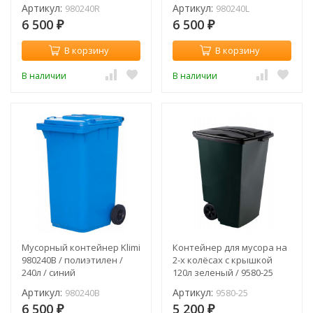
Артикул:
Артикул:
980240R
980240L
6 500
6 500
₽
₽
В корзину
В корзину
В наличии
В наличии
Мусорный контейнер Klimi
Контейнер для мусора на
980240B / полиэтилен /
2-х колёсах с крышкой
240л / синий
120л зеленый / 9580-25
Артикул:
Артикул:
980240B
9580-25
6 500
5 200
₽
₽