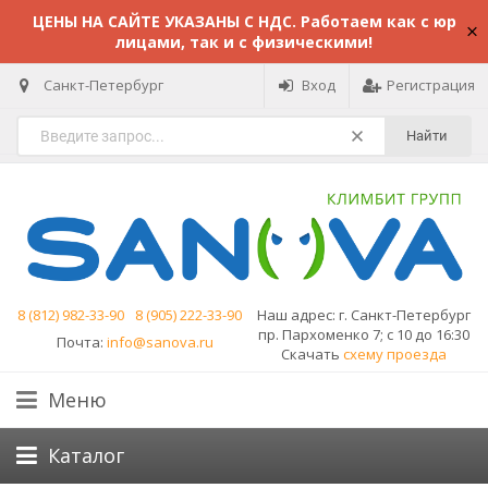
ЦЕНЫ НА САЙТЕ УКАЗАНЫ С НДС. Работаем как с юр
лицами, так и с физическими!
Санкт-Петербург
Вход
Регистрация
Найти
8 (812) 982-33-90
8 (905) 222-33-90
Наш адрес:
г. Санкт-Петербург
пр. Пархоменко 7; с 10 до 16:30
Почта:
info@sanova.ru
Скачать
схему проезда
Меню
Каталог