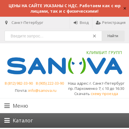
ЦЕНЫ НА САЙТЕ УКАЗАНЫ С НДС. Работаем как с юр
лицами, так и с физическими!
Санкт-Петербург
Вход
Регистрация
Найти
8 (812) 982-33-90
8 (905) 222-33-90
Наш адрес:
г. Санкт-Петербург
пр. Пархоменко 7; с 10 до 16:30
Почта:
info@sanova.ru
Скачать
схему проезда
Меню
Каталог