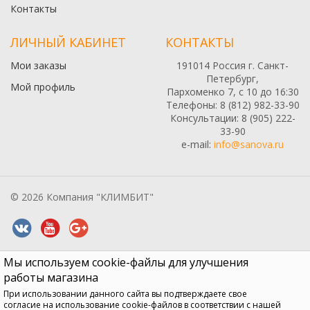
Контакты
ЛИЧНЫЙ КАБИНЕТ
КОНТАКТЫ
Мои заказы
191014 Россия г. Санкт-
Петербург,
Мой профиль
Пархоменко 7, с 10 до 16:30
Телефоны: 8 (812) 982-33-90
Консультации: 8 (905) 222-
33-90
e-mail:
info@sanova.ru
© 2026 Компания "КЛИМБИТ"
Мы используем cookie-файлы для улучшения
Все содержимое данного сайта: товары, услуги, цены на них,
описания продукции, статьи и методические рекомендации носят
работы магазина
информационный характер и ни при каких условиях не являются
При использовании данного сайта вы подтверждаете свое
публичной офертой, признаки которой прописаны в статье 437 ГК
согласие на использование cookie-файлов в соответствии с нашей
РФ