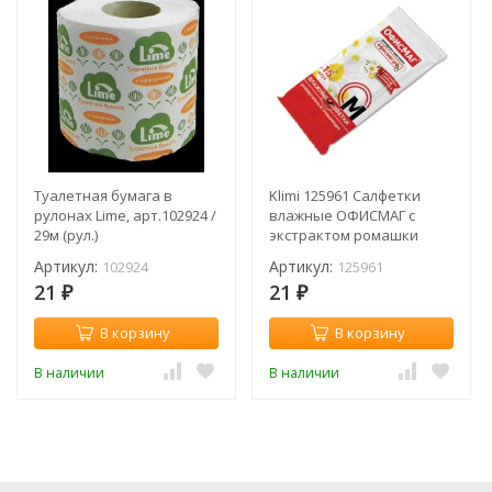
Туалетная бумага в
Klimi 125961 Салфетки
рулонах Lime, арт.102924 /
влажные ОФИСМАГ с
29м (рул.)
экстрактом ромашки
(пач.)
Артикул:
Артикул:
102924
125961
21
21
₽
₽
В корзину
В корзину
В наличии
В наличии