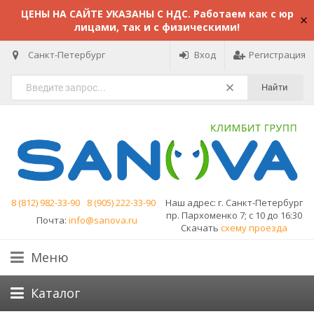
ЦЕНЫ НА САЙТЕ УКАЗАНЫ С НДС. Работаем как с юр
лицами, так и с физическими!
Санкт-Петербург
Вход
Регистрация
Найти
8 (812) 982-33-90
8 (905) 222-33-90
Наш адрес:
г. Санкт-Петербург
пр. Пархоменко 7; с 10 до 16:30
Почта:
info@sanova.ru
Скачать
схему проезда
Меню
Каталог