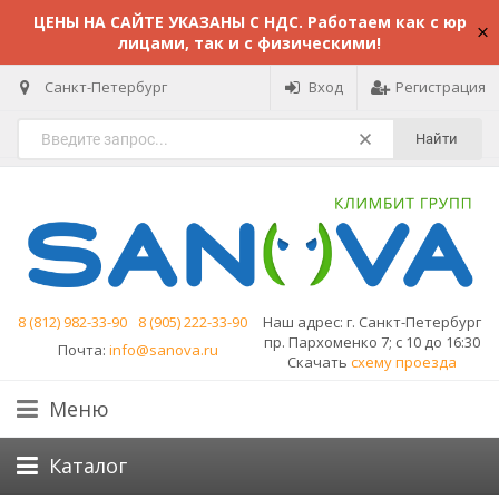
ЦЕНЫ НА САЙТЕ УКАЗАНЫ С НДС. Работаем как с юр
лицами, так и с физическими!
Санкт-Петербург
Вход
Регистрация
Найти
8 (812) 982-33-90
8 (905) 222-33-90
Наш адрес:
г. Санкт-Петербург
пр. Пархоменко 7; с 10 до 16:30
Почта:
info@sanova.ru
Скачать
схему проезда
Меню
Каталог