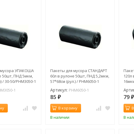
 мусора УПАКОША
Пакеты для мусора СТАНДАРТ
Паке
е 50шт, ПНД 5мкм,
60л в рулоне 50шт, ПНД 5,2мкм,
120л 
) / 30-50/PHM3050-1
57*68см (рул.) / PHM6050-1
16мкм
10/P
Артикул:
Арти
M3050-1
PHM6050-1
85
79
₽
ну
В корзину
В
В наличии
В на