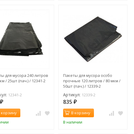
ты для мусора 240 литров
Пакеты для мусора особо
мкм / 25шт (пач.) / 12341-2
прочные 120 литров / 80 мкм /
50шт (пач.) / 12339-2
кул:
Артикул:
12341-2
12339-2
0
835
₽
₽
 корзину
В корзину
личии
В наличии