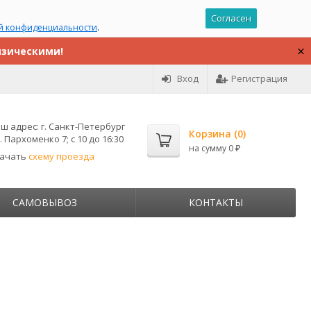
Согласен
й конфиденциальности
.
изическими!
Вход
Регистрация
ш адрес:
г. Санкт-Петербург
Корзина (
0
)
. Пархоменко 7; с 10 до 16:30
на сумму
0
₽
качать
схему проезда
САМОВЫВОЗ
КОНТАКТЫ