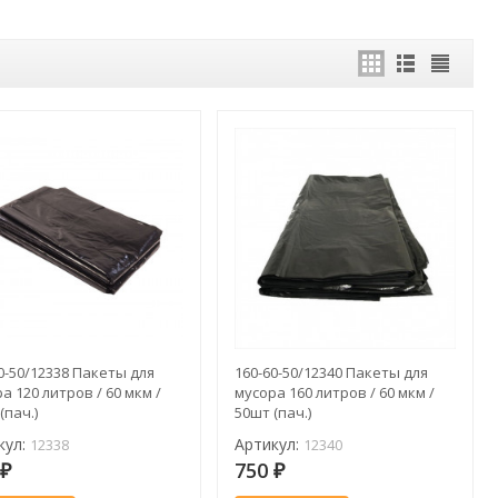
0-50/12338 Пакеты для
160-60-50/12340 Пакеты для
а 120 литров / 60 мкм /
мусора 160 литров / 60 мкм /
(пач.)
50шт (пач.)
кул:
Артикул:
12338
12340
5
750
₽
₽