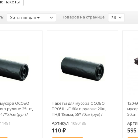
е пакеты
ь:
Товаров на странице:
Хиты продаж
36
 мусора ОСОБО
Пакеты для мусора ОСОБО
120-6
л в рулоне 25шт,
ПРОЧНЫЕ 60л в рулоне 20ш,
мусор
47*57см (рул) /
ПНД 18мкм, 58*70см (рул) /
50шт 
1080486
Артикул:
Арти
11481
1080486
110
59
₽