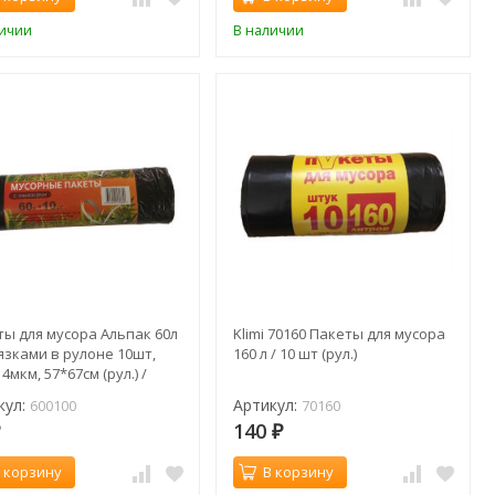
личии
В наличии
ты для мусора Альпак 60л
Klimi 70160 Пакеты для мусора
язками в рулоне 10шт,
160 л / 10 шт (рул.)
4мкм, 57*67см (рул.) /
00
кул:
Артикул:
600100
70160
140
₽
₽
 корзину
В корзину