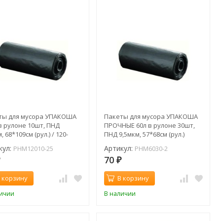
ты для мусора УПАКОША
Пакеты для мусора УПАКОША
в рулоне 10шт, ПНД
ПРОЧНЫЕ 60л в рулоне 30шт,
, 68*109см (рул.) / 120-
ПНД 9,5мкм, 57*68см (рул.)
HM12010-25
кул:
Артикул:
PHM12010-25
PHM6030-2
70
₽
₽
 корзину
В корзину
личии
В наличии