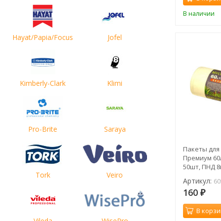
В наличии
Hayat/Papia/Focus
Jofel
Kimberly-Clark
Klimi
Pro-Brite
Saraya
Пакеты для
Премиум 60
50шт, ПНД 8м
Tork
Veiro
605010
Артикул:
60
160
₽
В корзи
Vileda
WisePro