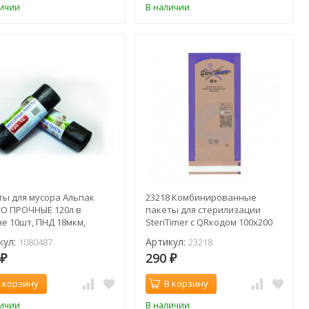
личии
В наличии
ты для мусора Альпак
23218 Комбинированные
О ПРОЧНЫЕ 120л в
пакеты для стерилизации
е 10шт, ПНД 18мкм,
SteriTimer с QRкодом 100х200
0см (рул) / 1080487
мм
кул:
Артикул:
1080487
23218
0
290
₽
₽
 корзину
В корзину
личии
В наличии