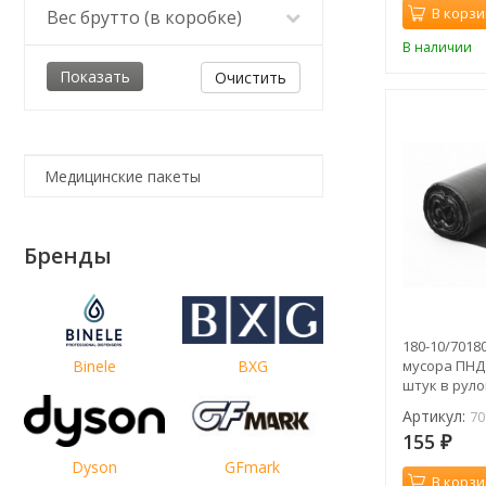
В корзи
Вес брутто (в коробке)
В наличии
Очистить
Медицинские пакеты
Бренды
180-10/7018
мусора ПНД 
Binele
BXG
штук в рулон
Артикул:
70
155
₽
Dyson
GFmark
В корзи