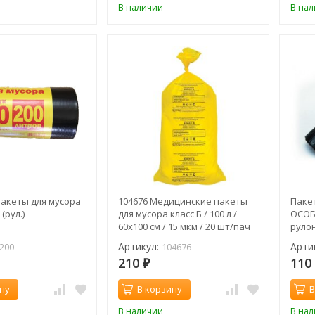
В наличии
В на
 Пакеты для мусора
104676 Медицинские пакеты
Паке
 (рул.)
для мусора класс Б / 100 л /
ОСОБ
60х100 см / 15 мкм / 20 шт/пач
рулон
(пач)
70*11
Артикул:
Арти
200
104676
210
11
₽
ну
В корзину
В
В наличии
В на