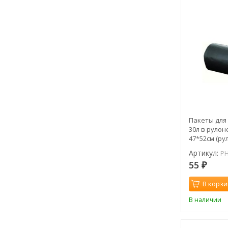
Пакеты для
30л в рулон
47*52см (рул
Артикул:
PH
55
₽
В корзи
В наличии