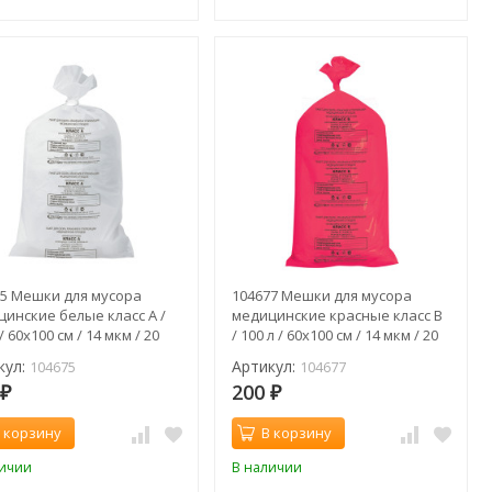
75 Мешки для мусора
104677 Мешки для мусора
инские белые класс А /
медицинские красные класс В
 / 60х100 см / 14 мкм / 20
/ 100 л / 60х100 см / 14 мкм / 20
шт
кул:
Артикул:
104675
104677
0
200
₽
₽
 корзину
В корзину
личии
В наличии