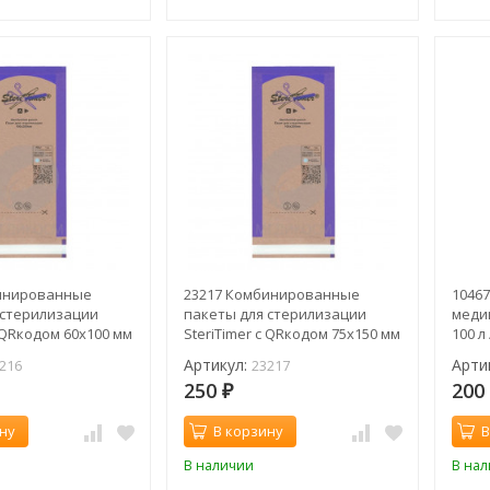
инированные
23217 Комбинированные
1046
 стерилизации
пакеты для стерилизации
медиц
с QRкодом 60х100 мм
SteriTimer с QRкодом 75х150 мм
100 л
шт
Артикул:
Арти
216
23217
250
20
₽
ну
В корзину
В
В наличии
В на