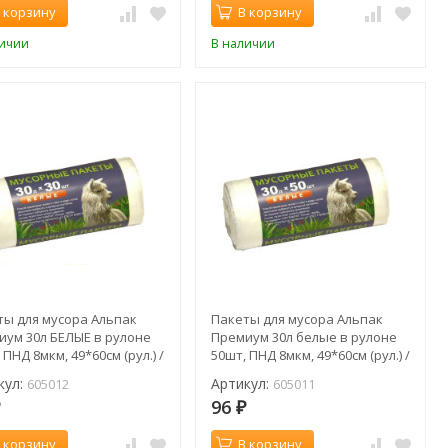
 корзину
В корзину
личии
В наличии
ты для мусора Альпак
Пакеты для мусора Альпак
иум 30л БЕЛЫЕ в рулоне
Премиум 30л белые в рулоне
 ПНД 8мкм, 49*60см (рул.) /
50шт, ПНД 8мкм, 49*60см (рул.) /
12
605011
кул:
Артикул:
605012
605011
96
₽
₽
 корзину
В корзину