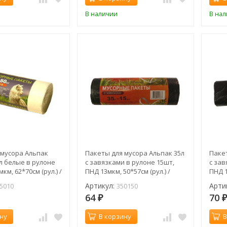
В наличии
В на
 мусора Альпак
Пакеты для мусора Альпак 35л
Паке
л белые в рулоне
с завязками в рулоне 15шт,
с зав
км, 62*70см (рул.) /
ПНД 13мкм, 50*57см (рул.) /
ПНД 1
350150
6001
Артикул:
Арти
5010
350150
64
70
₽
ну
В корзину
В