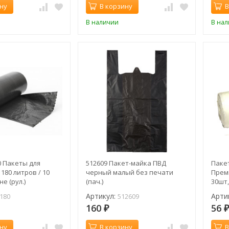
ну
В корзину
В
В наличии
В на
0 Пакеты для
512609 Пакет-майка ПВД
Паке
180 литров / 10
черный малый без печати
Прем
е (рул.)
(пач.)
30шт,
6050
Артикул:
Арти
180
512609
160
56
₽
ну
В корзину
В