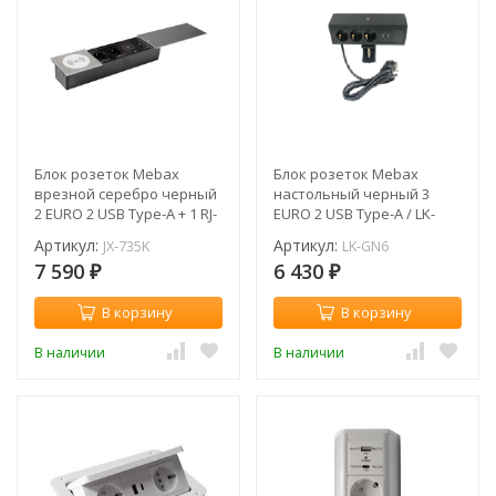
Блок розеток Mebax
Блок розеток Mebax
врезной серебро черный
настольный черный 3
2 EURO 2 USB Type-A + 1 RJ-
EURO 2 USB Type-A / LK-
45 / JX-735K
GN6
Артикул:
Артикул:
JX-735K
LK-GN6
7 590
6 430
₽
₽
В корзину
В корзину
В наличии
В наличии