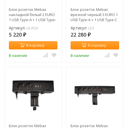
Блок розеток Mebax
Блок розеток Mebax
накладной белый 2 EURO
врезной черный 3 EURO 1
1 USB Type-A + 1 USB Type-
USB Type-A + 1 USB Type-С
С / LK-RSA
/ LE3
Артикул:
Артикул:
LK-RSA
LE3
5 220
22 280
₽
₽
В корзину
В корзину
В наличии
В наличии
Блок розеток Mebax
Блок розеток Mebax