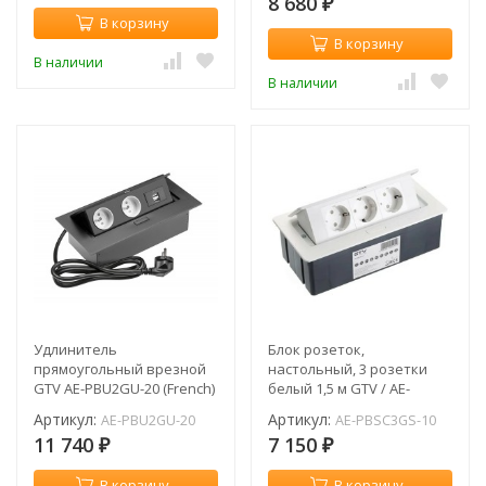
8 680
₽
В корзину
В корзину
В наличии
В наличии
Удлинитель
Блок розеток,
прямоугольный врезной
настольный, 3 розетки
GTV AE-PBU2GU-20 (French)
белый 1,5 м GTV / AE-
/ 2 розетки / 2xUSB /
PBSC3GS-10
Артикул:
Артикул:
AE-PBU2GU-20
AE-PBSC3GS-10
черный / с проводом 1,5
11 740
7 150
метра
₽
₽
В корзину
В корзину