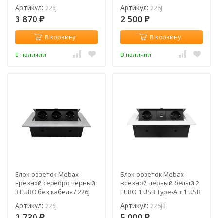
Артикул:
Артикул:
226J
226J
3 870
2 500
₽
₽
В корзину
В корзину
В наличии
В наличии
Блок розеток Mebax
Блок розеток Mebax
врезной серебро черный
врезной черный белый 2
3 EURO без кабеля / 226J
EURO 1 USB Type-A + 1 USB
Type-С / 226J0
Артикул:
Артикул:
226J
226J0
2 730
5 000
₽
₽