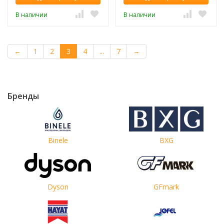
В наличии
В наличии
←
1
2
3
4
...
7
→
Бренды
Binele
BXG
Dyson
GFmark