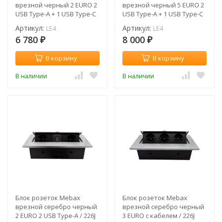
врезной черный 2 EURO 2
врезной черный 5 EURO 2
USB Type-A + 1 USB Type-С
USB Type-A + 1 USB Type-С
/ LE4
/ LE4
Артикул:
Артикул:
LE4
LE4
6 780
8 000
₽
₽
В корзину
В корзину
В наличии
В наличии
Блок розеток Mebax
Блок розеток Mebax
врезной серебро черный
врезной серебро черный
2 EURO 2 USB Type-A / 226J
3 EURO с кабелем / 226J