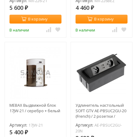
Артикул:
Артикул:
MX-226-21
MX-226BEZ
5 600
4 460
₽
₽
В корзину
В корзину
В наличии
В наличии
MEBAX Выдвижной блок
Удлинитель настольный
17JW-21 / серебро + белый
SOFT GTV AE-PBSUC2GU-20
(French) / 2 розетки /
2xUSB / черный / с
Артикул:
Артикул:
17JW-21
AE-PBSUC2GU-
проводом 1,5 метра
5 400
20N
₽