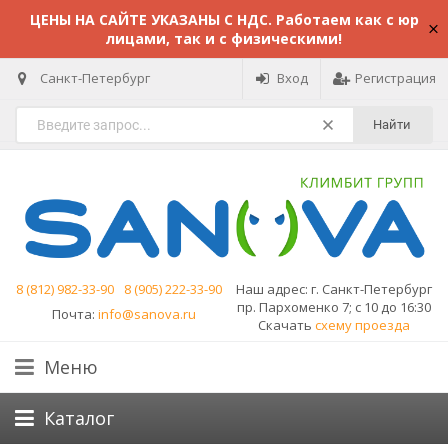
ЦЕНЫ НА САЙТЕ УКАЗАНЫ С НДС. Работаем как с юр
лицами, так и с физическими!
Санкт-Петербург
Вход
Регистрация
Найти
8 (812) 982-33-90
8 (905) 222-33-90
Наш адрес:
г. Санкт-Петербург
пр. Пархоменко 7; с 10 до 16:30
Почта:
info@sanova.ru
Скачать
схему проезда
Меню
Каталог