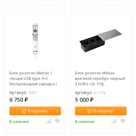
Блок розеток Mebax 1
Блок розеток Mebax
секция USB type A+C
врезной серебро черный
беспроводная зарядка /
3 EURO / JX-719J
105P
Артикул:
Артикул:
105P
JX-719J
6 750
5 000
₽
₽
В корзину
В корзину
В наличии
В наличии