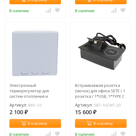
В наличии
В наличии
Электронный
Встраиваемая розетка
терморегулятор для
(лючок) для офиса SETE / 1
систем отопления и
розетка / 1*USB, 1*TYPE C
охлаждения ALMAC / IMA-
/ с беспроводной
Артикул:
Артикул:
IMA-1.0
SBT-1UCWT-20
1.0
зарядкой / с кабелем /
2 100
15 600
черная / SBT-1UCWT-20
₽
₽
В корзину
В корзину
В наличии
В наличии