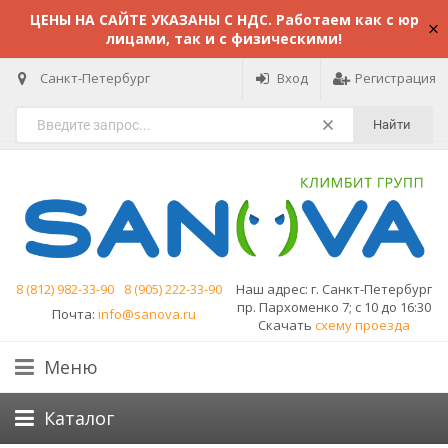
ЦЕНЫ НА САЙТЕ УКАЗАНЫ С НДС. Работаем как с юр
лицами, так и с физическими!
Санкт-Петербург
Вход
Регистрация
Найти
8 (812) 982-33-90
8 (905) 222-33-90
Наш адрес:
г. Санкт-Петербург
пр. Пархоменко 7; с 10 до 16:30
Почта:
info@sanova.ru
Скачать
схему проезда
Меню
Каталог