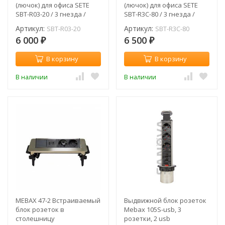
(лючок) для офиса SETE
(лючок) для офиса SETE
SBT-R03-20 / 3 гнезда /
SBT-R3C-80 / 3 гнезда /
черный / без кабеля
серый / с кабелем
Артикул:
Артикул:
SBT-R03-20
SBT-R3C-80
6 000
6 500
₽
₽
В корзину
В корзину
В наличии
В наличии
MEBAX 47-2 Встраиваемый
Выдвижной блок розеток
блок розеток в
Mebax 105S-usb, 3
столешницу
розетки, 2 usb