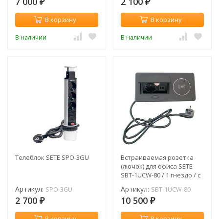
7 000
2 100
₽
₽
В корзину
В корзину
В наличии
В наличии
Телеблок SETE SPO-3GU
Встраиваемая розетка
(лючок) для офиса SETE
SBT-1UCW-80 / 1 гнездо / с
беспроводной зарядкой /
Артикул:
Артикул:
SPO-3GU
SBT-1UCW-80
с кабелем / серый
2 700
10 500
₽
₽
В корзину
В корзину