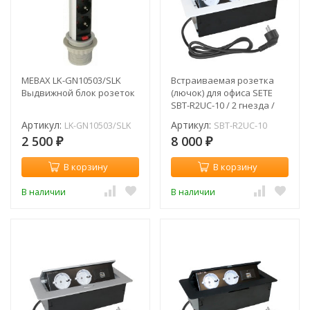
MEBAX LK-GN10503/SLK
Встраиваемая розетка
Выдвижной блок розеток
(лючок) для офиса SETE
SBT-R2UC-10 / 2 гнезда /
белый / с кабелем
Артикул:
Артикул:
LK-GN10503/SLK
SBT-R2UC-10
2 500
8 000
₽
₽
В корзину
В корзину
В наличии
В наличии