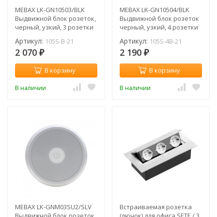
MEBAX LK-GN10503/BLK
MEBAX LK-GN10504/BLK
Выдвижной блок розеток,
Выдвижной блок розеток
черный, узкий, 3 розетки
черный, узкий, 4 розетки
Артикул:
Артикул:
105S-B-21
105S-4B-21
2 070
2 190
₽
₽
В корзину
В корзину
В наличии
В наличии
MEBAX LK-GNM03SU2/SLV
Встраиваемая розетка
Выдвижной блок розеток
(лючок) для офиса SETE / 3