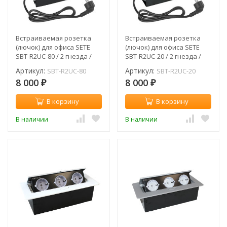
Встраиваемая розетка
Встраиваемая розетка
(лючок) для офиса SETE
(лючок) для офиса SETE
SBT-R2UC-80 / 2 гнезда /
SBT-R2UC-20 / 2 гнезда /
серый / с кабелем
черный / с кабелем
Артикул:
Артикул:
SBT-R2UC-80
SBT-R2UC-20
8 000
8 000
₽
₽
В корзину
В корзину
В наличии
В наличии