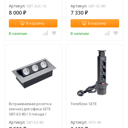
серебро / с кабелем
Артикул:
Артикул:
SBT-2UC-10
SBT-3C-80
8 000
7 330
₽
₽
В корзину
В корзину
В наличии
В наличии
Встраиваемая розетка
Телеблок SETE
(лючок) для офиса SETE
SBT-E3-80 / 3 гнезда /
французская розетка /
Артикул:
Артикул:
SBT-E3-80
SPO-3B
серебро / без кабеля