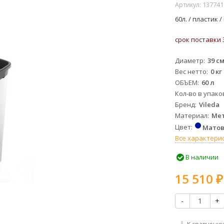
Артикул:
137741
60л. / пластик 
срок поставки 
Диаметр
39 с
Вес нетто
0 кг
ОБЪЕМ
60 л
Кол-во в упако
Бренд
Vileda
Материал
Мет
Цвет
Матов
Все характери
В наличии
15 510
₽
-
+