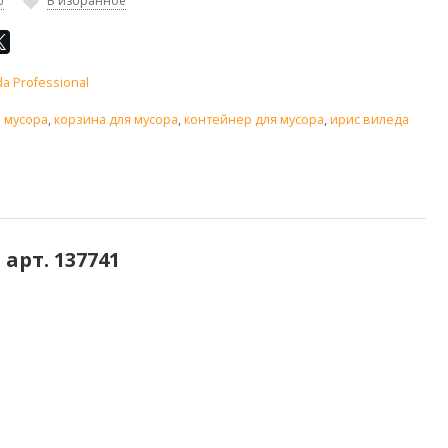
ю
В избранное
da Professional
 мусора
,
корзина для мусора
,
контейнер для мусора
,
ирис виледа
арт. 137741