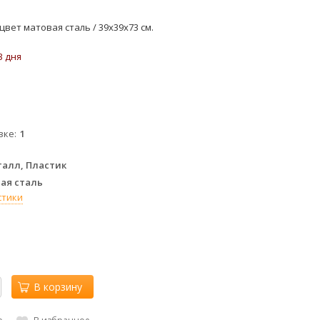
/ цвет матовая сталь / 39х39x73 см.
3 дня
м
вке
1
алл, Пластик
ая сталь
стики
В корзину