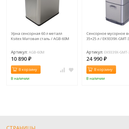
Урна сенсорная 60 л металл
Сенсорное мусорное в
Ksitex Матовая сталь / AGB-60M
35+25 л / EK9339X-GMT-
Артикул:
Артикул:
AGB-60M
EK9339X-GMT-
10 890
24 990
₽
₽
В корзину
В корзину
В наличии
В наличии
СТРАНИЦЫ