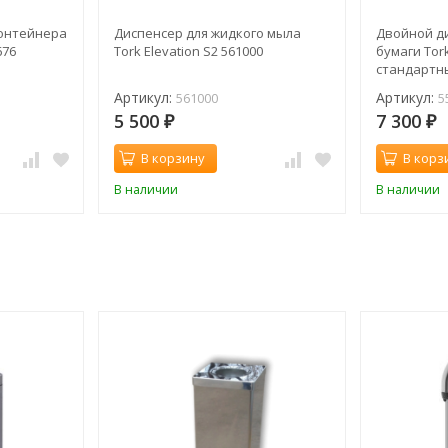
контейнера
Диспенсер для жидкого мыла
Двойной д
676
Tork Elevation S2 561000
бумаги Tork
стандартн
Артикул:
Артикул:
561000
5
5 500
7 300
₽
₽
В корзину
В корз
В наличии
В наличии