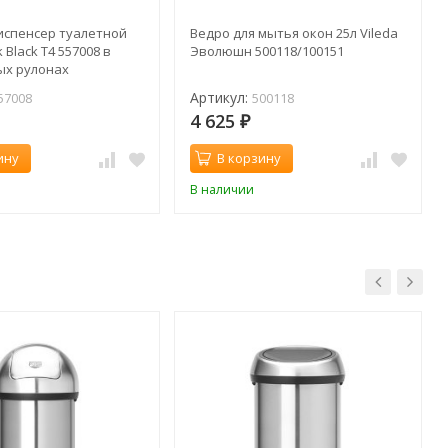
испенсер туалетной
Ведро для мытья окон 25л Vileda
 Black T4 557008 в
Эволюшн 500118/100151
ых рулонах
Артикул:
57008
500118
4 625
₽
ину
В корзину
В наличии