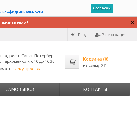
Согласен
й конфиденциальности
.
изическими!
Вход
Регистрация
ш адрес:
г. Санкт-Петербург
Корзина (
0
)
. Пархоменко 7; с 10 до 16:30
на сумму
0
₽
качать
схему проезда
САМОВЫВОЗ
КОНТАКТЫ