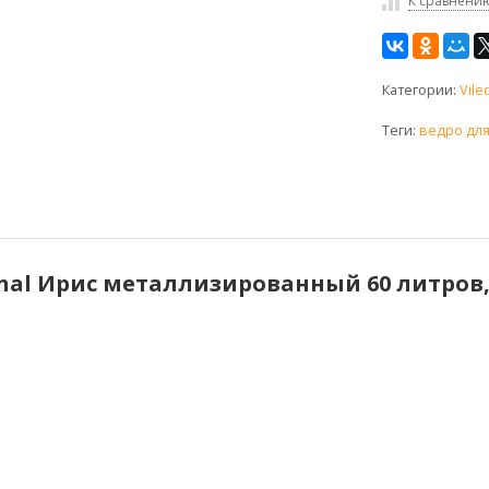
К сравнени
Категории:
Vile
Теги:
ведро для
onal Ирис металлизированный 60 литров, 