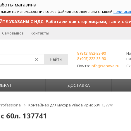
работы магазина
гласие на использование cookie-файлов в соответствии с нашей
политико
ЙТЕ УКАЗАНЫ С НДС. Работаем как с юр лицами, так и с ф
Самовывоз
Контакты
8 (812) 982-33-90
На
8 (905) 222-33-90
пр
Найти
Почта:
info@sanova.ru
С
ЗВРАТ
ДОСТАВКА
Professional
Контейнер для мусора Vileda Ирис 60л. 137741
с 60л. 137741