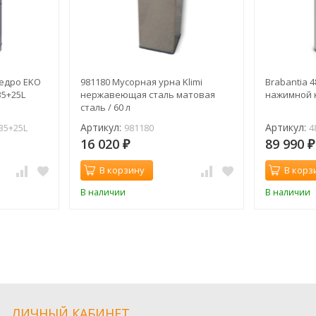
едро EKO
981180 Мусорная урна Klimi
Brabantia 
35+25L
нержавеющая сталь матовая
нажимной 
сталь / 60 л
Артикул:
Артикул:
35+25L
981180
4
16 020
89 990
₽
₽
В корзину
В корз
В наличии
В наличии
ЛИЧНЫЙ КАБИНЕТ