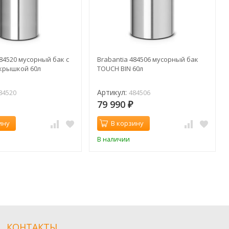
484520 мусорный бак с
Brabantia 484506 мусорный бак
крышкой 60л
TOUCH BIN 60л
Артикул:
84520
484506
79 990
₽
ину
В корзину
В наличии
КОНТАКТЫ