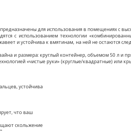
предназначены для использования в помещениях с вы
ятся с использованием технологии «комбинированны
жавеет и устойчива к вмятинам, на ней не остаются сл
айна и размера: круглый контейнер, объемом 50 л и пр
хнологией «чистые руки» (круглые/квадратные) или кр
пальцев, устойчива
ирует, что ваш
ащают скольжение