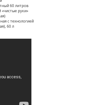
й
атный 60 литров
й «чистые руки»
ая)
ная с технологией
я), 60 л