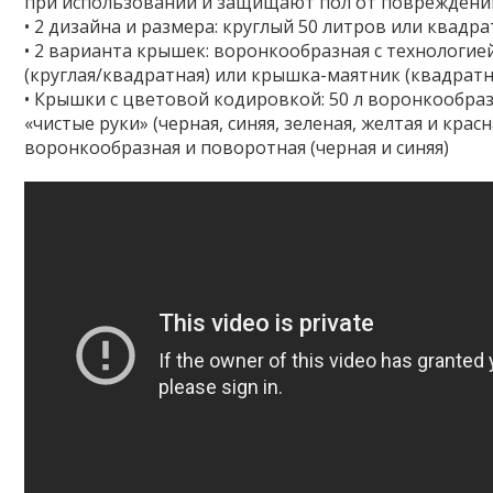
при использовании и защищают пол от повреждени
• 2 дизайна и размера: круглый 50 литров или квадр
• 2 варианта крышек: воронкообразная с технологие
(круглая/квадратная) или крышка-маятник (квадратн
• Крышки с цветовой кодировкой: 50 л воронкообраз
«чистые руки» (черная, синяя, зеленая, желтая и красна
воронкообразная и поворотная (черная и синяя)