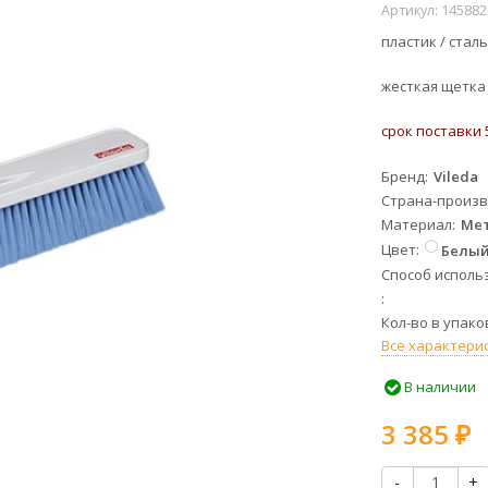
Артикул:
145882
пластик / сталь
жесткая щетка 
срок поставки 
Бренд
Vileda
Страна-произ
Материал
Мет
Цвет
Белы
Способ исполь
Кол-во в упако
Все характери
В наличии
3 385
₽
-
+