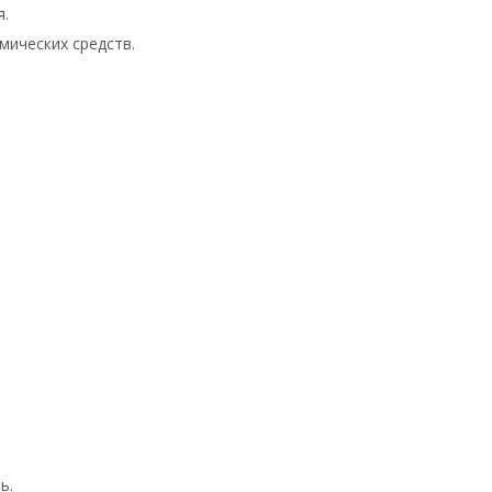
я.
мических средств.
ь.