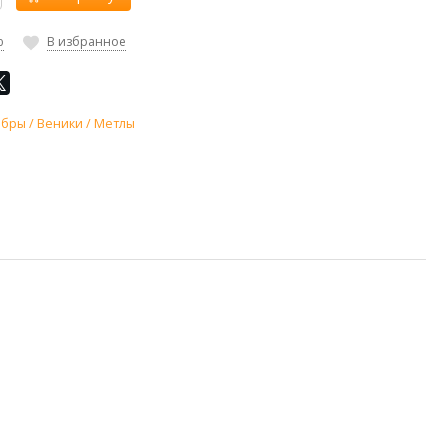
ю
В избранное
бры / Веники / Метлы