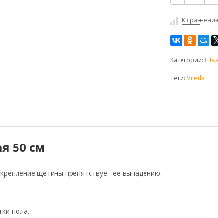
К сравнени
Категории:
Шва
Теги:
Vileda
я 50 см
 крепление щетины препятствует ее выпадению.
ки пола.