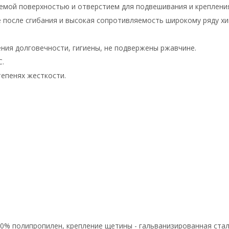
мой поверхностью и отверстием для подвешивания и креплени
 после сгибания и высокая сопротивляемость широкому ряду хи
ения долговечности, гигиены, не подвержены ржавчине.
C.
тепенях жесткости.
00% полипропилен, крепление щетины - гальванизированная стал