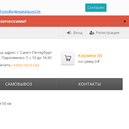
Согласен
й конфиденциальности
.
изическими!
Вход
Регистрация
ш адрес:
г. Санкт-Петербург
Корзина (
0
)
. Пархоменко 7; с 10 до 16:30
на сумму
0
₽
качать
схему проезда
САМОВЫВОЗ
КОНТАКТЫ
 50 см