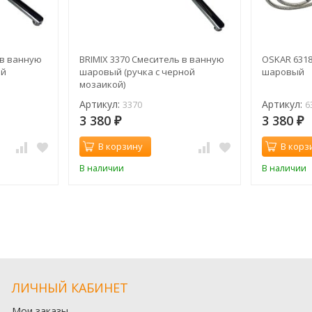
 в ванную
BRIMIX 3370 Смеситель в ванную
OSKAR 631
ой
шаровый (ручка с черной
шаровый
мозаикой)
Артикул:
Артикул:
3370
6
3 380
3 380
₽
₽
В корзину
В корз
В наличии
В наличии
ЛИЧНЫЙ КАБИНЕТ
Мои заказы