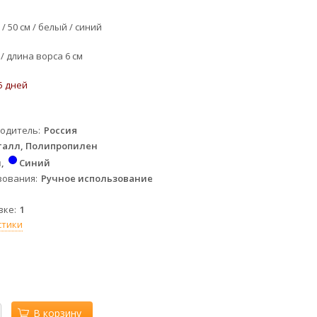
 / 50 см / белый / синий
/ длина ворса 6 см
5 дней
водитель
Россия
алл, Полипропилен
й
Синий
зования
Ручное использование
вке
1
стики
В корзину