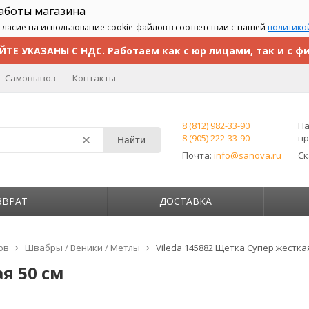
работы магазина
гласие на использование cookie-файлов в соответствии с нашей
политико
ЙТЕ УКАЗАНЫ С НДС. Работаем как с юр лицами, так и с ф
Самовывоз
Контакты
8 (812) 982-33-90
На
8 (905) 222-33-90
пр
Найти
Почта:
info@sanova.ru
С
ЗВРАТ
ДОСТАВКА
ов
Швабры / Веники / Метлы
Vileda 145882 Щетка Супер жесткая
я 50 см