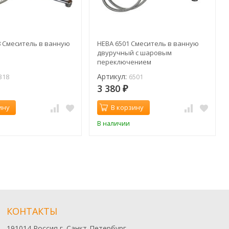
8 Смеситель в ванную
НЕВА 6501 Смеситель в ванную
двуручный с шаровым
переключением
Артикул:
318
6501
3 380
₽
ину
В корзину
В наличии
КОНТАКТЫ
191014 Россия г. Санкт-Петербург,