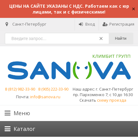
ЦЕНЫ НА САЙТЕ УКАЗАНЫ С НДС. Работаем как с юр
лицами, так и с физическими!
Санкт-Петербург
Вход
Регистрация
Найти
8 (812) 982-33-90
8 (905) 222-33-90
Наш адрес:
г. Санкт-Петербург
пр. Пархоменко 7; с 10 до 16:30
Почта:
info@sanova.ru
Скачать
схему проезда
Меню
Каталог