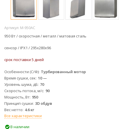
Артикул:
M-950AC
950 Вт / скоростная / металл / матовая сталь
сенсор /
IPX1 /
295х280х96
срок поставки 5 дней
Особенности (С/Ф)
Турбированный мотор
Время сушки, сек
10 —
Уровень шума, дБ
70
Скорость потока, м/с
90
Мощность, Вт
950
Принцип сушки
3D обдув
Вес нетто
4.6 кг
Все характеристики
В наличии