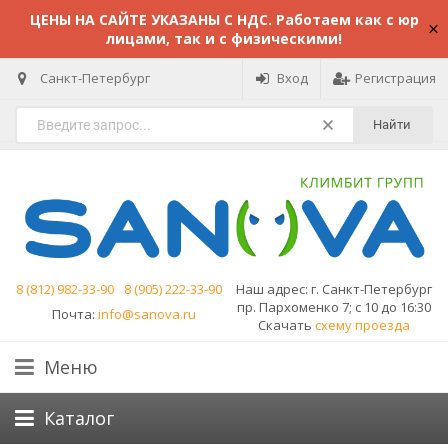
ЦЕНЫ НА САЙТЕ УКАЗАНЫ С НДС. Работаем как с юр
лицами, так и с физическими!
Санкт-Петербург
Вход
Регистрация
Найти
8 (812) 982-33-90
8 (905) 222-33-90
Наш адрес:
г. Санкт-Петербург
пр. Пархоменко 7; с 10 до 16:30
Почта:
info@sanova.ru
Скачать
схему проезда
Меню
Каталог