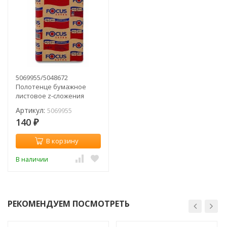
5069955/5048672
Полотенце бумажное
листовое z-сложения
Focus Hayat 200л., 2 сл.
Артикул:
5069955
(пач.)
140
₽
В корзину
В наличии
РЕКОМЕНДУЕМ ПОСМОТРЕТЬ