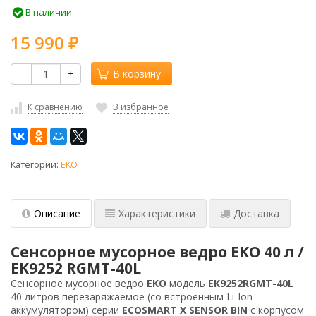
В наличии
15 990
₽
-
+
В корзину
К сравнению
В избранное
Категории:
EKO
Описание
Характеристики
Доставка
Сенсорное мусорное ведро EKO 40 л /
EK9252 RGMT-40L
Сенсорное мусорное ведро
EKO
модель
EK9252RGMT-40L
40 литров перезаряжаемое (со встроенным Li-Ion
аккумулятором) серии
ECOSMART X SENSOR BIN
с корпусом