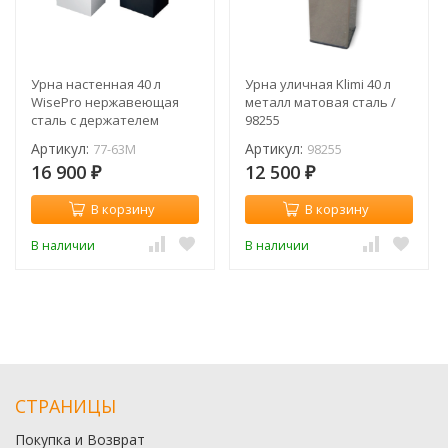
Урна настенная 40 л
Урна уличная Klimi 40 л
WisePro нержавеющая
металл матовая сталь /
сталь с держателем
98255
пакета / 77-63
Артикул:
Артикул:
77-63M
98255
16 900
12 500
₽
₽
В корзину
В корзину
В наличии
В наличии
СТРАНИЦЫ
Покупка и Возврат