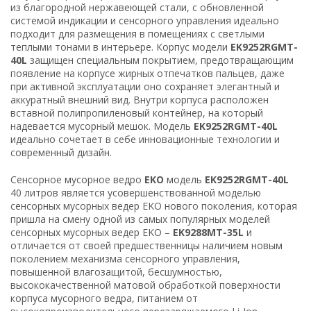
из благородной нержавеющей стали, с обновленной
системой индикации и сенсорного управления идеально
подходит для размещения в помещениях с светлыми
теплыми тонами в интерьере. Корпус модели
EK9252RGMT-
40L
защищен специальным покрытием, предотвращающим
появление на корпусе жирных отпечатков пальцев, даже
при активной эксплуатации оно сохраняет элегантный и
аккуратный внешний вид. Внутри корпуса расположен
вставной полипропиленовый контейнер, на который
надевается мусорный мешок. Модель
EK9252RGMT-40L
идеально сочетает в себе инновационные технологии и
современный дизайн.
Сенсорное мусорное ведро
EKO
модель
EK9252RGMT-40L
40 литров является усовершенствованной моделью
сенсорных мусорных ведер EKO нового поколения, которая
пришла на смену одной из самых популярных моделей
сенсорных мусорных ведер EKO –
EK9288MT-35L
и
отличается от своей предшественницы наличием новым
поколением механизма сенсорного управления,
повышенной влагозащитой, бесшумностью,
высококачественной матовой обработкой поверхности
корпуса мусорного ведра, питанием от