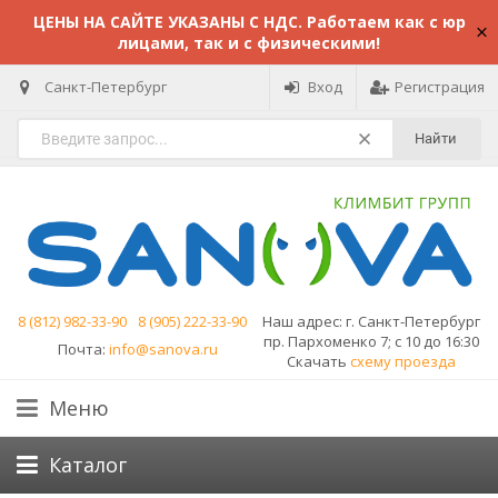
ЦЕНЫ НА САЙТЕ УКАЗАНЫ С НДС. Работаем как с юр
лицами, так и с физическими!
Санкт-Петербург
Вход
Регистрация
Найти
8 (812) 982-33-90
8 (905) 222-33-90
Наш адрес:
г. Санкт-Петербург
пр. Пархоменко 7; с 10 до 16:30
Почта:
info@sanova.ru
Скачать
схему проезда
Меню
Каталог