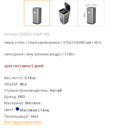
Артикул:
EK9252-RGMT-40L
нерж.сталь / перезаряжаемое / 310х310х680 мм / 40 л
сенсорное / внутреннее ведро / 5180 г
срок поставки 5 дней
Вес нетто
5.18 кг
ОБЪЕМ
40 л
Страна-производитель
Китай
Бренд
EKO
Материал
Металл
Цвет
Матовая сталь
Пепельница?
Нет
Все характеристики