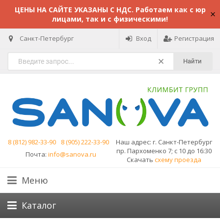
ЦЕНЫ НА САЙТЕ УКАЗАНЫ С НДС. Работаем как с юр
лицами, так и с физическими!
Санкт-Петербург
Вход
Регистрация
Найти
8 (812) 982-33-90
8 (905) 222-33-90
Наш адрес:
г. Санкт-Петербург
пр. Пархоменко 7; с 10 до 16:30
Почта:
info@sanova.ru
Скачать
схему проезда
Меню
Каталог