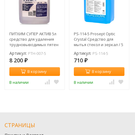
ПИТХИМ СУПЕР АКТИВ 5л
PS-114-5 Prosept Optic
средство для удаления
Crystal Средство для
трудновыводимых пятен
мытья стекол и зеркал / 5
л
Артикул:
Артикул:
PTH-007-5
PS-114-5
8 200
710
₽
₽
В корзину
В корзину
В наличии
В наличии
СТРАНИЦЫ