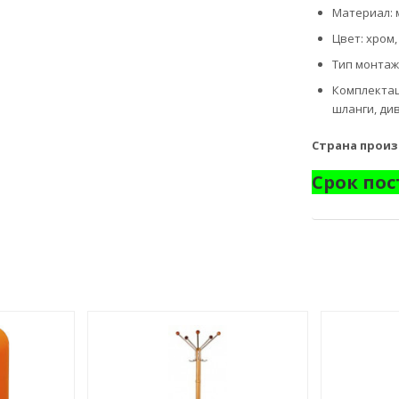
Материал:
Цвет: хром
Тип монтаж
Комплектац
шланги, ди
Страна прои
Срок пос