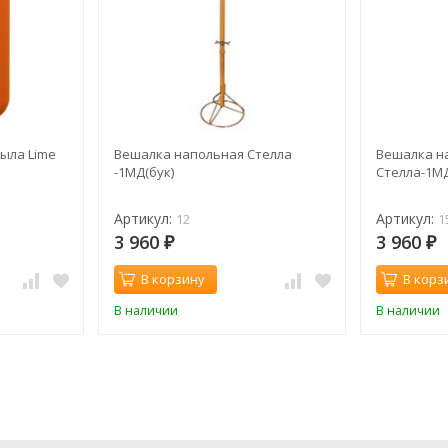
ыла Lime
Вешалка напольная Стелла
Вешалка н
-1МД(бук)
Стелла-1М
Артикул:
Артикул:
12
1
3 960
3 960
₽
₽
В корзину
В корз
В наличии
В наличии