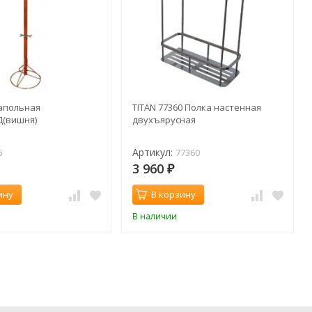
апольная
TITAN 77360 Полка настенная
Д(вишня)
двухъярусная
Артикул:
5
77360
3 960
₽
ину
В корзину
В наличии