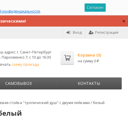
Согласен
й конфиденциальности
.
изическими!
Вход
Регистрация
ш адрес:
г. Санкт-Петербург
Корзина (
0
)
. Пархоменко 7; с 10 до 16:30
на сумму
0
₽
качать
схему проезда
САМОВЫВОЗ
КОНТАКТЫ
евая стойка "тропический душ" с двумя лейками / белый
 белый