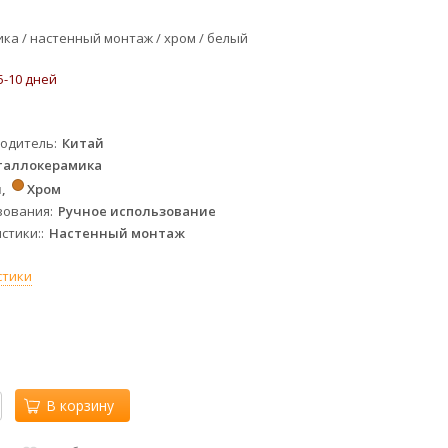
ка / настенный монтаж / хром / белый
5-10 дней
водитель
Китай
таллокерамика
й
Хром
зования
Ручное использование
стики:
Настенный монтаж
стики
В корзину