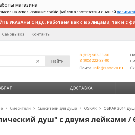
работы магазина
гласие на использование cookie-файлов в соответствии с нашей
политико
ЙТЕ УКАЗАНЫ С НДС. Работаем как с юр лицами, так и с ф
Самовывоз
Контакты
8 (812) 982-33-90
На
8 (905) 222-33-90
пр
Найти
Почта:
info@sanova.ru
С
ЗВРАТ
ДОСТАВКА
ие
Смесители
Смесители для душа
OSKAR
OSKAR 3014 Душ
пический душ" с двумя лейками /