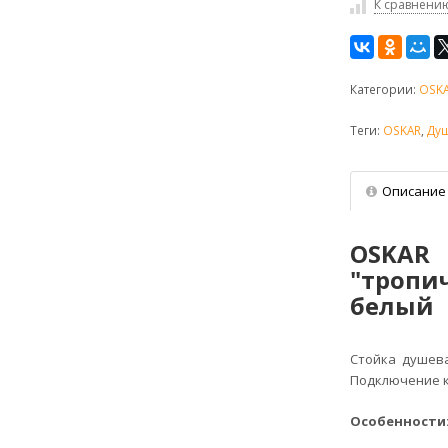
К сравнени
Категории:
OSK
Теги:
OSKAR
,
Душ
Описание
OSKA
"тропи
белый
Стойка душева
Подключение к
Особенности