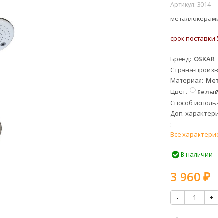
Артикул:
3014
металлокерами
срок поставки 
Бренд
OSKAR
Страна-произ
Материал
Ме
Цвет
Белы
Способ исполь
Доп. характери
Все характери
В наличии
3 960
₽
-
+