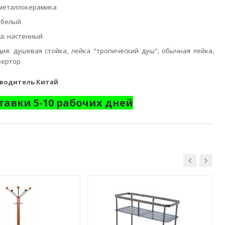
 металлокерамика
, белый
а: настенный
ия: душевая стойка, лейка "тропический душ", обычная лейка,
вертор
зводитель Китай
тавки 5-10 рабочих дней