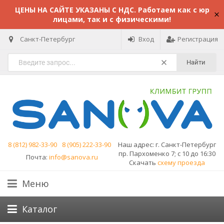
ЦЕНЫ НА САЙТЕ УКАЗАНЫ С НДС. Работаем как с юр
лицами, так и с физическими!
Санкт-Петербург
Вход
Регистрация
Найти
8 (812) 982-33-90
8 (905) 222-33-90
Наш адрес:
г. Санкт-Петербург
пр. Пархоменко 7; с 10 до 16:30
Почта:
info@sanova.ru
Скачать
схему проезда
Меню
Каталог