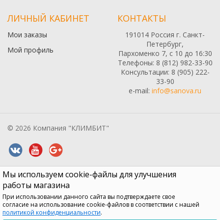
ЛИЧНЫЙ КАБИНЕТ
КОНТАКТЫ
Мои заказы
191014 Россия г. Санкт-
Петербург,
Мой профиль
Пархоменко 7, с 10 до 16:30
Телефоны: 8 (812) 982-33-90
Консультации: 8 (905) 222-
33-90
e-mail:
info@sanova.ru
© 2026 Компания "КЛИМБИТ"
Мы используем cookie-файлы для улучшения
Все содержимое данного сайта: товары, услуги, цены на них,
описания продукции, статьи и методические рекомендации носят
работы магазина
информационный характер и ни при каких условиях не являются
При использовании данного сайта вы подтверждаете свое
публичной офертой, признаки которой прописаны в статье 437 ГК
согласие на использование cookie-файлов в соответствии с нашей
РФ
политикой конфиденциальности
.