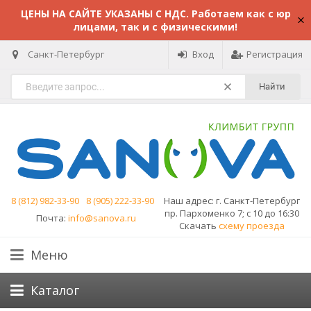
ЦЕНЫ НА САЙТЕ УКАЗАНЫ С НДС. Работаем как с юр
лицами, так и с физическими!
Санкт-Петербург
Вход
Регистрация
Найти
8 (812) 982-33-90
8 (905) 222-33-90
Наш адрес:
г. Санкт-Петербург
пр. Пархоменко 7; с 10 до 16:30
Почта:
info@sanova.ru
Скачать
схему проезда
Меню
Каталог