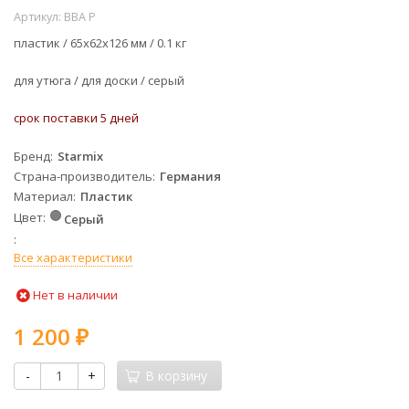
Артикул:
BBA P
пластик /
65х62х126 мм /
0.1 кг
для утюга / для доски / серый
срок поставки 5 дней
Бренд
Starmix
Страна-производитель
Германия
Материал
Пластик
Цвет
Серый
Все характеристики
Нет в наличии
1 200
₽
-
+
В корзину