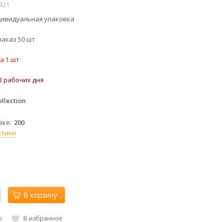
0321
ндивидуальная упаковка
аказ 50 шт
а 1 шт
3 рабочих дня
ollection
вке
200
стики
В корзину
ю
В избранное