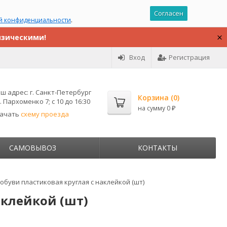
Согласен
й конфиденциальности
.
изическими!
Вход
Регистрация
ш адрес:
г. Санкт-Петербург
Корзина (
0
)
. Пархоменко 7; с 10 до 16:30
на сумму
0
₽
качать
схему проезда
САМОВЫВОЗ
КОНТАКТЫ
ля обуви пластиковая круглая с наклейкой (шт)
наклейкой (шт)