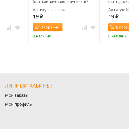
(ватн.диски+палочки+пилка) /
(ватн.диск
картон (шт)
картон (шт
Артикул:
Артикул:
kl-2000433
k
19
19
₽
₽
В корзину
В корз
В наличии
В наличии
ЛИЧНЫЙ КАБИНЕТ
Мои заказы
Мой профиль