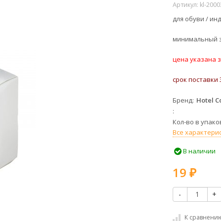
Артикул:
kl-200
для обуви / и
минимальный з
цена указана з
срок поставки 
Бренд
Hotel C
Кол-во в упако
Все характери
В наличии
19
₽
-
+
К сравнени