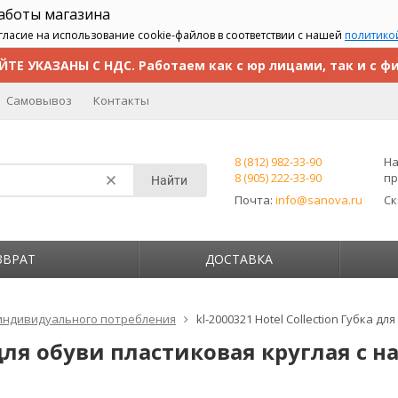
работы магазина
гласие на использование cookie-файлов в соответствии с нашей
политико
ЙТЕ УКАЗАНЫ С НДС. Работаем как с юр лицами, так и с ф
Самовывоз
Контакты
8 (812) 982-33-90
На
8 (905) 222-33-90
пр
Найти
Почта:
info@sanova.ru
С
ЗВРАТ
ДОСТАВКА
индивидуального потребления
kl-2000321 Hotel Collection Губка д
а для обуви пластиковая круглая с 