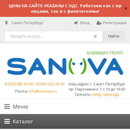
ЦЕНЫ НА САЙТЕ УКАЗАНЫ С НДС. Работаем как с юр
лицами, так и с физическими!
Санкт-Петербург
Вход
Регистрация
Найти
8 (812) 982-33-90
8 (905) 222-33-90
Наш адрес:
г. Санкт-Петербург
пр. Пархоменко 7; с 10 до 16:30
Почта:
info@sanova.ru
Скачать
схему проезда
Меню
Каталог