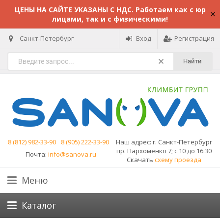
ЦЕНЫ НА САЙТЕ УКАЗАНЫ С НДС. Работаем как с юр
лицами, так и с физическими!
Санкт-Петербург
Вход
Регистрация
Найти
8 (812) 982-33-90
8 (905) 222-33-90
Наш адрес:
г. Санкт-Петербург
пр. Пархоменко 7; с 10 до 16:30
Почта:
info@sanova.ru
Скачать
схему проезда
Меню
Каталог