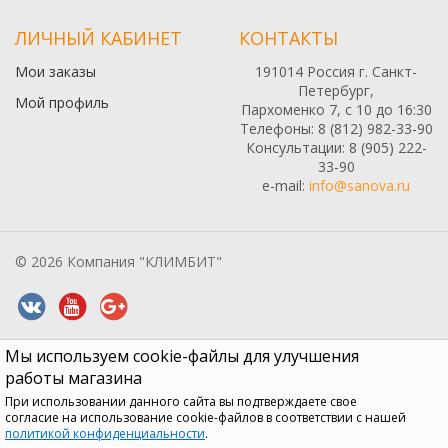
ЛИЧНЫЙ КАБИНЕТ
КОНТАКТЫ
Мои заказы
191014 Россия г. Санкт-
Петербург,
Мой профиль
Пархоменко 7, с 10 до 16:30
Телефоны: 8 (812) 982-33-90
Консультации: 8 (905) 222-
33-90
e-mail:
info@sanova.ru
© 2026 Компания "КЛИМБИТ"
Мы используем cookie-файлы для улучшения
Все содержимое данного сайта: товары, услуги, цены на них,
описания продукции, статьи и методические рекомендации носят
работы магазина
информационный характер и ни при каких условиях не являются
При использовании данного сайта вы подтверждаете свое
публичной офертой, признаки которой прописаны в статье 437 ГК
согласие на использование cookie-файлов в соответствии с нашей
РФ
политикой конфиденциальности
.