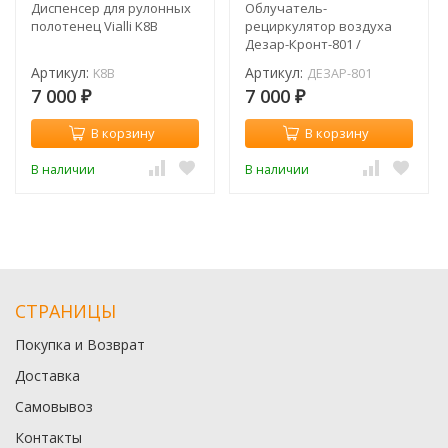
Диспенсер для рулонных
Облучатель-
полотенец Vialli K8B
рециркулятор воздуха
Дезар-Кронт-801 /
ультрафиолетовый
Артикул:
Артикул:
K8B
ДЕЗАР-801
бактерицидный
7 000
7 000
настенный
₽
₽
В корзину
В корзину
В наличии
В наличии
СТРАНИЦЫ
Покупка и Возврат
Доставка
Самовывоз
Контакты