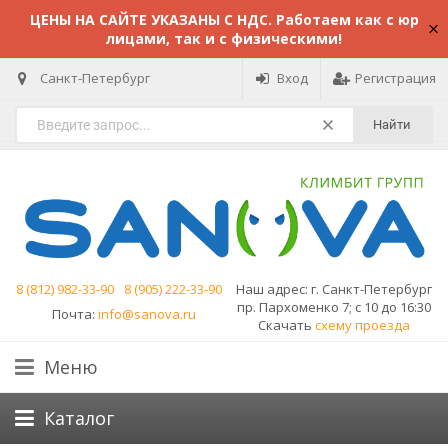
ЦЕНЫ НА САЙТЕ УКАЗАНЫ С НДС. Работаем как с юр
лицами, так и с физическими!
Санкт-Петербург
Вход
Регистрация
Найти
8 (812) 982-33-90
8 (905) 222-33-90
Наш адрес:
г. Санкт-Петербург
пр. Пархоменко 7; с 10 до 16:30
Почта:
info@sanova.ru
Скачать
схему проезда
Меню
Каталог