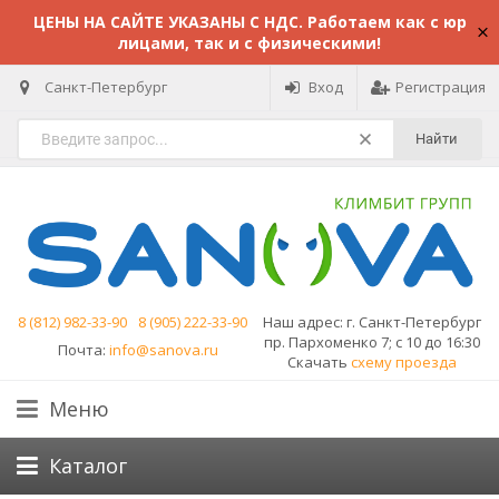
ЦЕНЫ НА САЙТЕ УКАЗАНЫ С НДС. Работаем как с юр
лицами, так и с физическими!
Санкт-Петербург
Вход
Регистрация
Найти
8 (812) 982-33-90
8 (905) 222-33-90
Наш адрес:
г. Санкт-Петербург
пр. Пархоменко 7; с 10 до 16:30
Почта:
info@sanova.ru
Скачать
схему проезда
Меню
Каталог