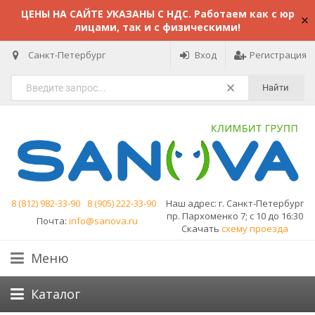
ЦЕНЫ НА САЙТЕ УКАЗАНЫ С НДС. Работаем как с юр
лицами, так и с физическими!
Санкт-Петербург
Вход
Регистрация
Найти
8 (812) 982-33-90
8 (905) 222-33-90
Наш адрес:
г. Санкт-Петербург
пр. Пархоменко 7; с 10 до 16:30
Почта:
info@sanova.ru
Скачать
схему проезда
Меню
Каталог