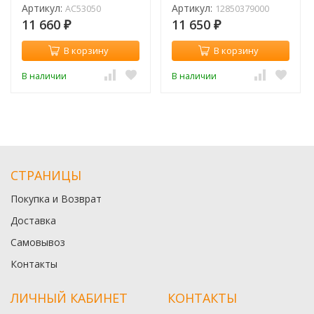
стаканом Черный
Артикул:
Артикул:
AC53050
12850379000
матовый / 12850379000
11 660
11 650
₽
₽
В корзину
В корзину
В наличии
В наличии
СТРАНИЦЫ
Покупка и Возврат
Доставка
Самовывоз
Контакты
ЛИЧНЫЙ КАБИНЕТ
КОНТАКТЫ