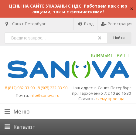
ЦЕНЫ НА САЙТЕ УКАЗАНЫ С НДС. Работаем как с юр
лицами, так и с физическими!
Санкт-Петербург
Вход
Регистрация
Найти
8 (812) 982-33-90
8 (905) 222-33-90
Наш адрес:
г. Санкт-Петербург
пр. Пархоменко 7; с 10 до 16:30
Почта:
info@sanova.ru
Скачать
схему проезда
Меню
Каталог