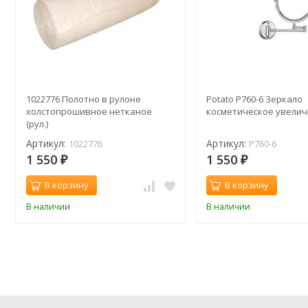
1022776 Полотно в рулоне
Potato P760-6 Зеркало
холстопрошивное нетканое
косметическое увели
(рул.)
Артикул:
Артикул:
1022776
P760-6
1 550
1 550
₽
₽
В корзину
В корзину
В наличии
В наличии