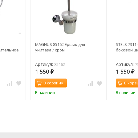
MAGNUS 85162 Ершик для
STELS 7311
чительное
унитаза / хром
боковой ш
Артикул:
Артикул:
85162
7
1 550
1 550
₽
₽
В корзину
В корз
В наличии
В наличии