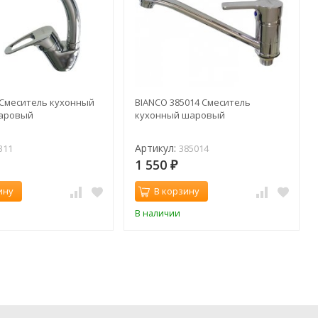
 Смеситель кухонный
BIANCO 385014 Смеситель
аровый
кухонный шаровый
Артикул:
311
385014
1 550
₽
ину
В корзину
В наличии