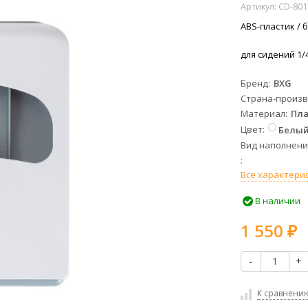
Артикул:
CD-801
ABS-пластик / 
для сидений 1/
Бренд
BXG
Страна-произ
Материал
Пла
Цвет
Белы
Вид наполнени
Все характери
В наличии
1 550
₽
-
+
К сравнени