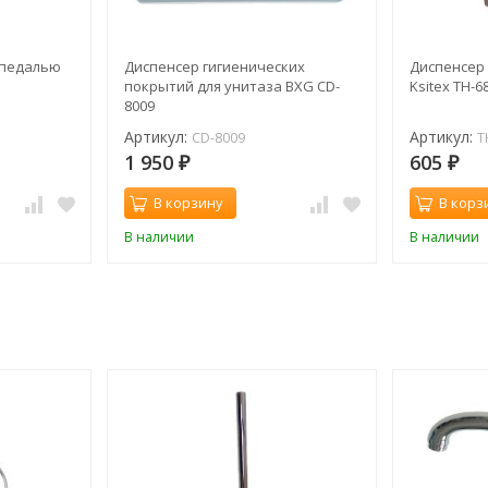
 педалью
Диспенсер гигиенических
Диспенсер
покрытий для унитаза BXG CD-
Ksitex TH-6
8009
Артикул:
Артикул:
CD-8009
T
1 950
605
₽
₽
В корзину
В корз
В наличии
В наличии