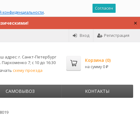
Согласен
й конфиденциальности
.
изическими!
Вход
Регистрация
ш адрес:
г. Санкт-Петербург
Корзина (
0
)
. Пархоменко 7; с 10 до 16:30
на сумму
0
₽
качать
схему проезда
САМОВЫВОЗ
КОНТАКТЫ
8019