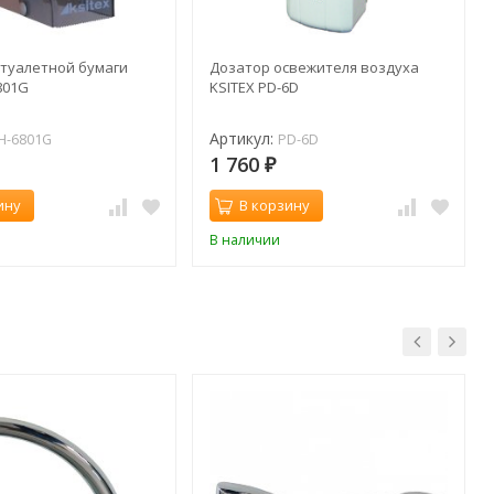
 туалетной бумаги
Дозатор освежителя воздуха
801G
KSITEX PD-6D
Артикул:
H-6801G
PD-6D
1 760
₽
ину
В корзину
В наличии