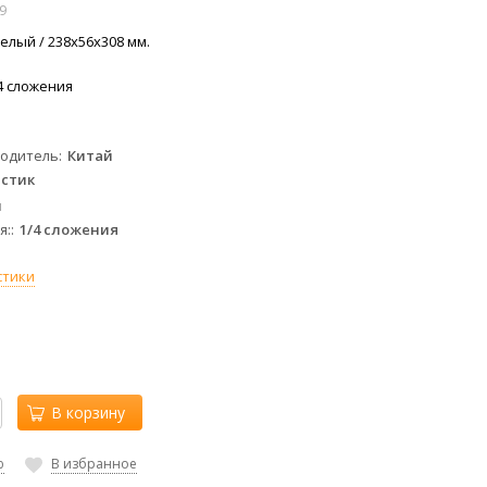
9
белый / 238x56x308 мм.
4 сложения
водитель
Китай
стик
й
я:
1/4 сложения
стики
В корзину
ю
В избранное