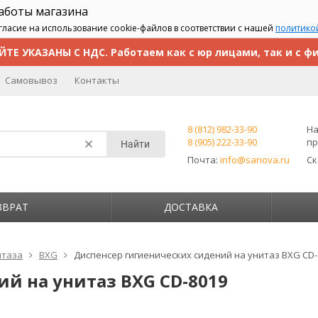
работы магазина
гласие на использование cookie-файлов в соответствии с нашей
политико
ЙТЕ УКАЗАНЫ С НДС. Работаем как с юр лицами, так и с ф
Самовывоз
Контакты
8 (812) 982-33-90
На
8 (905) 222-33-90
пр
Найти
Почта:
info@sanova.ru
С
ЗВРАТ
ДОСТАВКА
итаза
BXG
Диспенсер гигиенических сидений на унитаз BXG CD-
й на унитаз BXG CD-8019