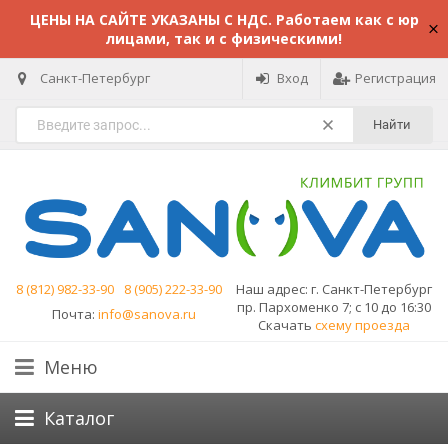
ЦЕНЫ НА САЙТЕ УКАЗАНЫ С НДС. Работаем как с юр
лицами, так и с физическими!
Санкт-Петербург
Вход
Регистрация
Найти
8 (812) 982-33-90
8 (905) 222-33-90
Наш адрес:
г. Санкт-Петербург
пр. Пархоменко 7; с 10 до 16:30
Почта:
info@sanova.ru
Скачать
схему проезда
Меню
Каталог