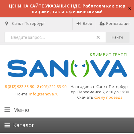
ЦЕНЫ НА САЙТЕ УКАЗАНЫ С НДС. Работаем как с юр
лицами, так и с физическими!
Санкт-Петербург
Вход
Регистрация
Найти
8 (812) 982-33-90
8 (905) 222-33-90
Наш адрес:
г. Санкт-Петербург
пр. Пархоменко 7; с 10 до 16:30
Почта:
info@sanova.ru
Скачать
схему проезда
Меню
Каталог