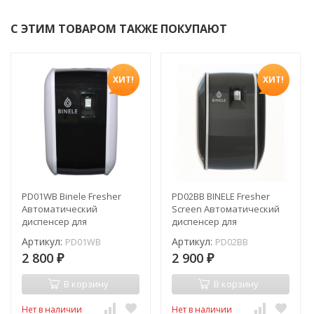
С ЭТИМ ТОВАРОМ ТАКЖЕ ПОКУПАЮТ
ХИТ!
ХИТ!
PD01WB Binele Fresher
PD02BB BINELE Fresher
Автоматический
Screen Автоматический
диспенсер для
диспенсер для
освежителя воздуха
освежителя воздуха
Артикул:
Артикул:
PD01WB
PD02BB
2 800
2 900
₽
₽
В корзину
В корзину
Нет в наличии
Нет в наличии