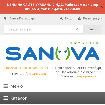
ЦЕНЫ НА САЙТЕ УКАЗАНЫ С НДС. Работаем как с юр
лицами, так и с физическими!
Санкт-Петербург
Вход
Регистрация
Найти
8 (812) 982-33-90
8 (905) 222-33-90
Наш адрес:
г. Санкт-Петербург
пр. Пархоменко 7; с 10 до 16:30
Почта:
info@sanova.ru
Скачать
схему проезда
Меню
Каталог