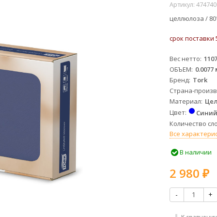
Артикул:
474740
целлюлоза /
80
срок поставки 
Вес нетто
1107
ОБЪЕМ
0.0077 
Бренд
Tork
Страна-произ
Материал
Це
Цвет
Сини
Количество сл
Все характери
В наличии
2 980
₽
-
+