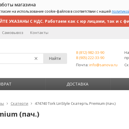
работы магазина
гласие на использование cookie-файлов в соответствии с нашей
политико
ЙТЕ УКАЗАНЫ С НДС. Работаем как с юр лицами, так и с ф
Самовывоз
Контакты
8 (812) 982-33-90
На
8 (905) 222-33-90
пр
Найти
Почта:
info@sanova.ru
С
ЗВРАТ
ДОСТАВКА
ры
Скатерти
474740 Tork LinStyle Скатерть Premium (пач.)
mium (пач.)