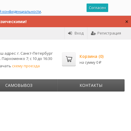
Согласен
й конфиденциальности
.
изическими!
Вход
Регистрация
ш адрес:
г. Санкт-Петербург
Корзина (
0
)
. Пархоменко 7; с 10 до 16:30
на сумму
0
₽
качать
схему проезда
САМОВЫВОЗ
КОНТАКТЫ