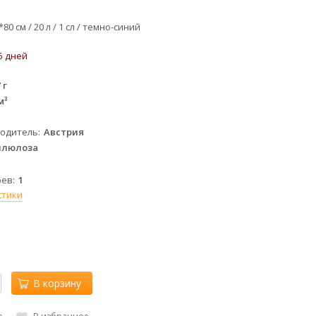
*
80
см /
20
л / 1 сл / темно-синий
5 дней
 г
м³
водитель
Австрия
ллюлоза
й
оев
1
стики
В корзину