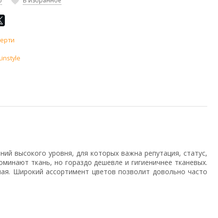
ю
В избранное
терти
Linstyle
ний высокого уровня, для которых важна репутация, статус,
оминают ткань, но гораздо дешевле и гигиеничнее тканевых.
чная. Широкий ассортимент цветов позволит довольно часто