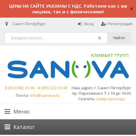
ЦЕНЫ НА САЙТЕ УКАЗАНЫ С НДС. Работаем как с юр
лицами, так и с физическими!
Санкт-Петербург
Вход
Регистрация
Найти
8 (812) 982-33-90
8 (905) 222-33-90
Наш адрес:
г. Санкт-Петербург
пр. Пархоменко 7; с 10 до 16:30
Почта:
info@sanova.ru
Скачать
схему проезда
Меню
Каталог