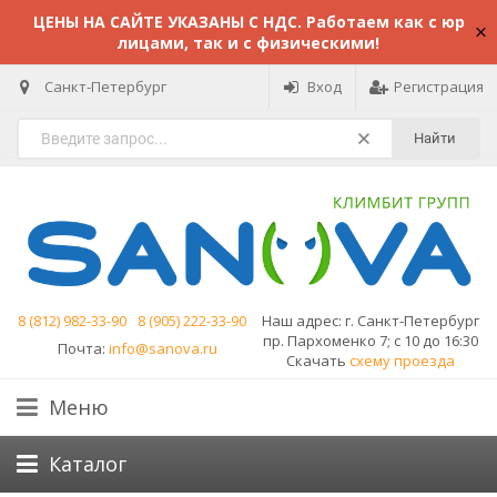
ЦЕНЫ НА САЙТЕ УКАЗАНЫ С НДС. Работаем как с юр
лицами, так и с физическими!
Санкт-Петербург
Вход
Регистрация
Найти
8 (812) 982-33-90
8 (905) 222-33-90
Наш адрес:
г. Санкт-Петербург
пр. Пархоменко 7; с 10 до 16:30
Почта:
info@sanova.ru
Скачать
схему проезда
Меню
Каталог