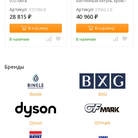
07270M.B
настенный латунь хром /
07062.2.B
Артикул:
Артикул:
07270M.B
07062.2.B
28 815
40 960
₽
₽
В корзину
В корзину
В наличии
В наличии
Бренды
Binele
BXG
Dyson
GFmark