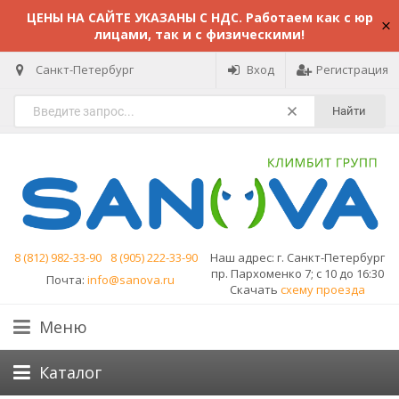
ЦЕНЫ НА САЙТЕ УКАЗАНЫ С НДС. Работаем как с юр
лицами, так и с физическими!
Санкт-Петербург
Вход
Регистрация
Найти
8 (812) 982-33-90
8 (905) 222-33-90
Наш адрес:
г. Санкт-Петербург
пр. Пархоменко 7; с 10 до 16:30
Почта:
info@sanova.ru
Скачать
схему проезда
Меню
Каталог