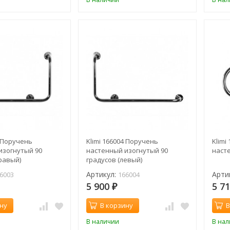
3 Поручень
Klimi 166004 Поручень
Klimi
изогнутый 90
настенный изогнутый 90
наст
равый)
градусов (левый)
Артикул:
Арти
6003
166004
5 900
5 7
₽
ну
В корзину
В
В наличии
В на