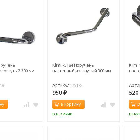
Поручень
Klimi 75184 Поручень
Klimi
изогнутый 300 мм
настенный изогнутый 300 мм
наст
Артикул:
Арти
18
75184
950
52
₽
ну
В корзину
В
В наличии
В на