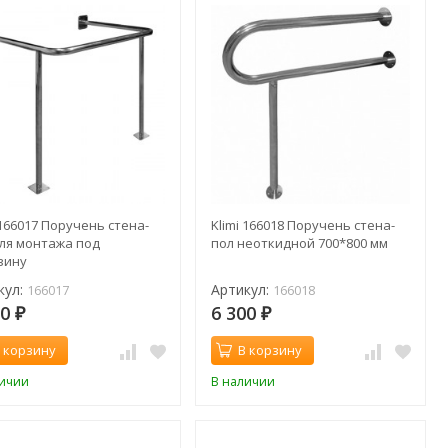
 166017 Поручень стена-
Klimi 166018 Поручень стена-
для монтажа под
пол неоткидной 700*800 мм
вину
кул:
Артикул:
166017
166018
00
6 300
₽
₽
 корзину
В корзину
личии
В наличии