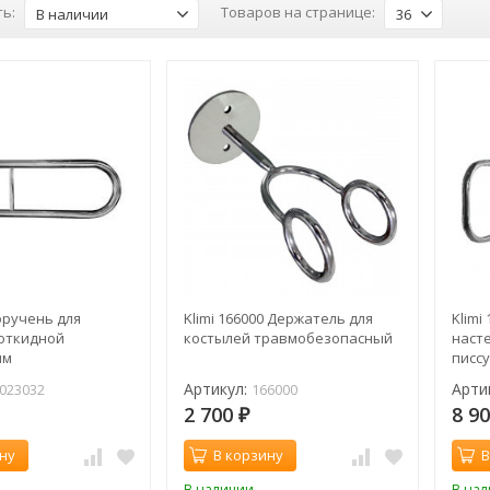
ь:
Товаров на странице:
В наличии
36
оручень для
Klimi 166000 Держатель для
Klimi
откидной
костылей травмобезопасный
наст
мм
писс
Артикул:
Арти
023032
166000
2 700
8 9
₽
ну
В корзину
В
В наличии
В на