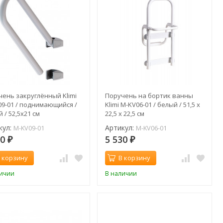
чень закруглённый Klimi
Поручень на бортик ванны
09-01 / поднимающийся /
Klimi M-KV06-01 / белый / 51,5 x
 / 52,5x21 см
22,5 x 22,5 см
кул:
Артикул:
M-KV09-01
M-KV06-01
10
5 530
₽
₽
 корзину
В корзину
личии
В наличии