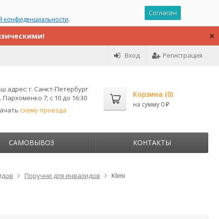
Согласен
й конфиденциальности
.
изическими!
Вход
Регистрация
ш адрес:
г. Санкт-Петербург
Корзина (
0
)
. Пархоменко 7; с 10 до 16:30
на сумму
0
₽
качать
схему проезда
САМОВЫВОЗ
КОНТАКТЫ
идов
Поручни для инвалидов
Klimi