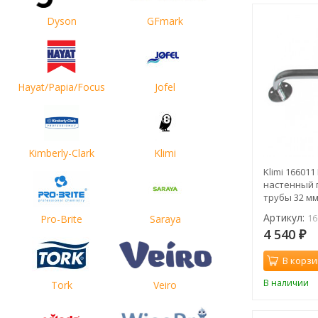
Dyson
GFmark
Hayat/Papia/Focus
Jofel
Kimberly-Clark
Klimi
Klimi 16601
настенный 
трубы 32 м
Артикул:
16
Pro-Brite
Saraya
4 540
₽
В корзи
В наличии
Tork
Veiro