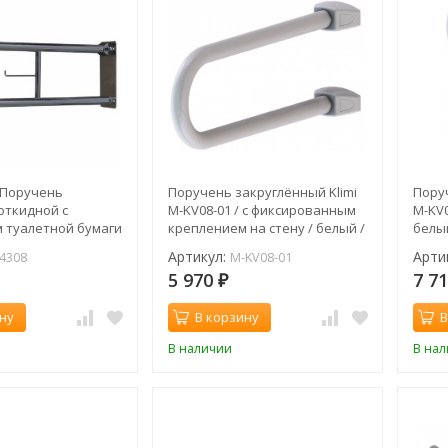
8 Поручень
Поручень закруглённый Klimi
Пору
откидной с
M-KV08-01 / с фиксированным
M-KV
 туалетной бумаги
креплением на стену / белый /
белый
52,5x21 см
Артикул:
Арти
4308
M-KV08-01
5 970
7 7
₽
ну
В корзину
В
В наличии
В на