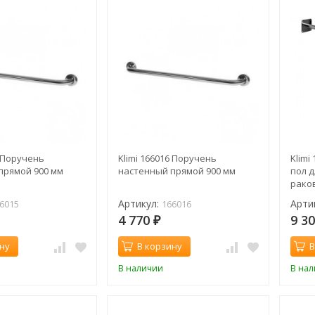
5 Поручень
Klimi 166016 Поручень
Klimi
прямой 900 мм
настенный прямой 900 мм
пол 
рако
Артикул:
Арти
6015
166016
4 770
9 3
₽
ну
В корзину
В
В наличии
В на