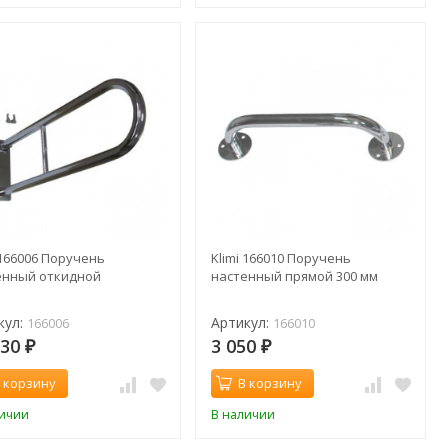
 166006 Поручень
Klimi 166010 Поручень
енный откидной
настенный прямой 300 мм
кул:
Артикул:
166006
166010
330
3 050
₽
₽
 корзину
В корзину
личии
В наличии