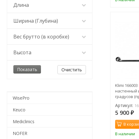
Длина
Ширина (Глубина)
Вес брутто (в коробке)
Высота
Очистить
Klimi 16600
настенный 
градусов (п
WisePro
Артикул:
16
Keuco
5 900
₽
Mediclinics
В корзи
NOFER
В наличии