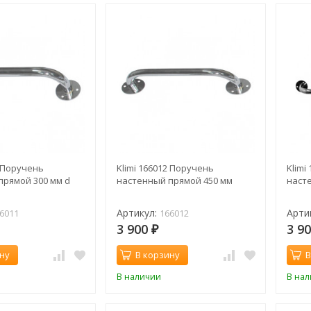
1 Поручень
Klimi 166012 Поручень
Klimi
прямой 300 мм d
настенный прямой 450 мм
наст
м
Артикул:
Арти
6011
166012
3 900
3 9
₽
ну
В корзину
В
В наличии
В на