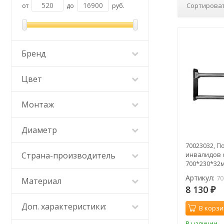
Сортироват
от
до
руб.
Бренд
Цвет
Монтаж
Диаметр
70023032, П
Страна-производитель
инвалидов 
700*230*32
Артикул:
70
Материал
8 130
₽
Доп. характеристики:
В корзи
В наличии