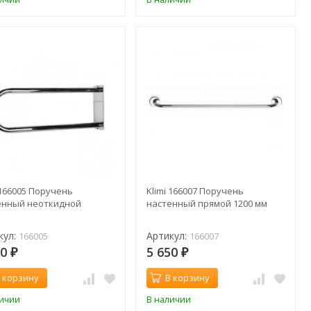
 166005 Поручень
Klimi 166007 Поручень
енный неоткидной
настенный прямой 1200 мм
кул:
Артикул:
166005
166007
10
5 650
₽
₽
 корзину
В корзину
личии
В наличии