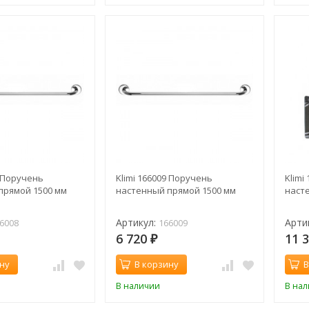
8 Поручень
Klimi 166009 Поручень
Klimi
прямой 1500 мм
настенный прямой 1500 мм
наст
Артикул:
Арти
6008
166009
6 720
11 
₽
ну
В корзину
В
В наличии
В на