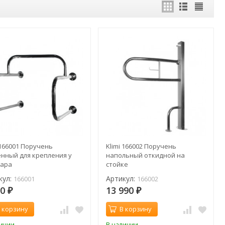
 166001 Поручень
Klimi 166002 Поручень
енный для крепления у
напольный откидной на
уара
стойке
кул:
Артикул:
166001
166002
00
13 990
₽
₽
 корзину
В корзину
личии
В наличии