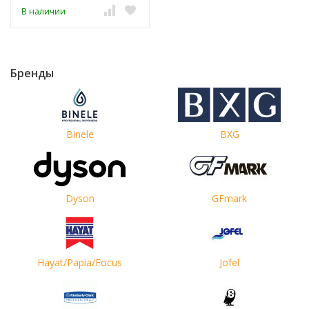
В наличии
Бренды
Binele
BXG
Dyson
GFmark
Hayat/Papia/Focus
Jofel