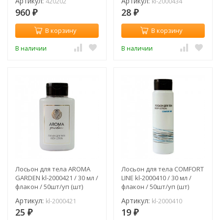
Артикул:
Артикул:
420202
kl-2000434
960
28
₽
₽
В корзину
В корзину
В наличии
В наличии
Лосьон для тела AROMA
Лосьон для тела COMFORT
GARDEN kl-2000421 / 30 мл /
LINE kl-2000410 / 30 мл /
флакон / 50шт/уп (шт)
флакон / 50шт/уп (шт)
Артикул:
Артикул:
kl-2000421
kl-2000410
25
19
₽
₽