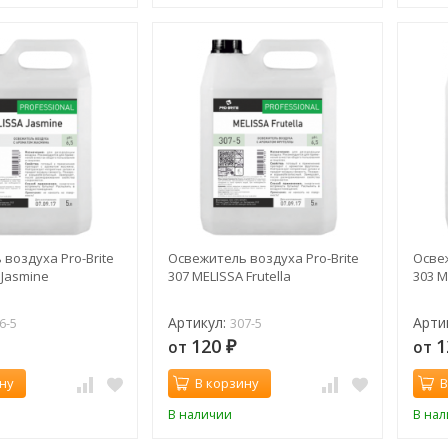
воздуха Pro-Brite
Освежитель воздуха Pro-Brite
Освеж
 Jasmine
307 MELISSA Frutella
303 M
Артикул:
Арти
6-5
307-5
120
1
от
от
₽
ну
В корзину
В
В наличии
В на