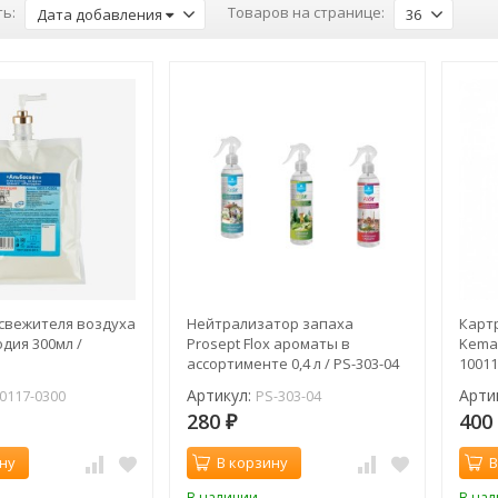
ь:
Товаров на странице:
Дата добавления
36
свежителя воздуха
Нейтрализатор запаха
Карт
дия 300мл /
Prosept Flox ароматы в
Kema
ассортименте 0,4 л / PS-303-04
10011
Артикул:
Арти
0117-0300
PS-303-04
280
40
₽
ну
В корзину
В
В наличии
В на