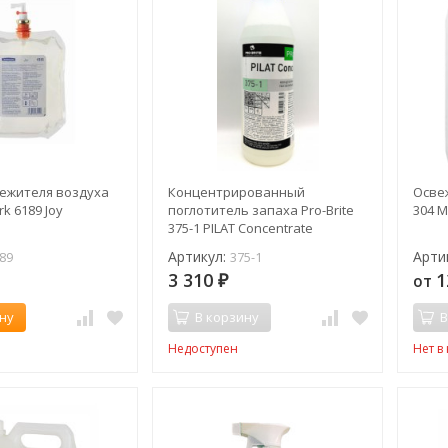
вежителя воздуха
Концентрированный
Освеж
rk 6189 Joy
поглотитель запаха Pro-Brite
304 M
375-1 PILAT Concentrate
Артикул:
Арти
89
375-1
3 310
1
от
₽
ну
В корзину
В
Недоступен
Нет в