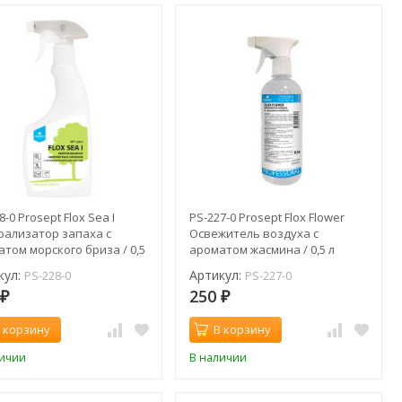
8-0 Prosept Flox Sea I
PS-227-0 Prosept Flox Flower
рализатор запаха с
Освежитель воздуха с
том морского бриза / 0,5
ароматом жасмина / 0,5 л
кул:
Артикул:
PS-228-0
PS-227-0
0
250
₽
₽
 корзину
В корзину
личии
В наличии