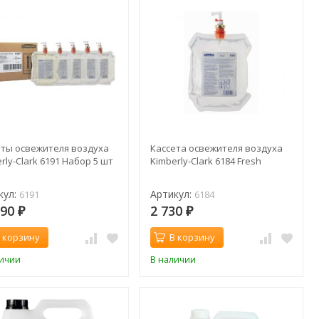
еты освежителя воздуха
Кассета освежителя воздуха
rly-Clark 6191 Набор 5 шт
Kimberly-Clark 6184 Fresh
кул:
Артикул:
6191
6184
990
2 730
₽
₽
 корзину
В корзину
личии
В наличии