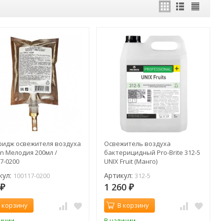
ридж освежителя воздуха
Освежитель воздуха
n Мелодия 200мл /
бактерицидный Pro-Brite 312-5
7-0200
UNIX Fruit (Манго)
кул:
Артикул:
100117-0200
312-5
0
1 260
₽
₽
 корзину
В корзину
личии
В наличии