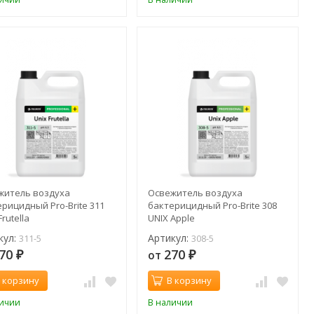
житель воздуха
Освежитель воздуха
рицидный Pro-Brite 311
бактерицидный Pro-Brite 308
Frutella
UNIX Apple
кул:
Артикул:
311-5
308-5
70
270
от
₽
₽
 корзину
В корзину
личии
В наличии