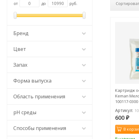
Сортироват
от
до
руб.
Бренд
Цвет
Запах
Форма выпуска
Картридж о
Область применения
Keman Мело
100117-0300
Артикул:
10
pH среды
600
₽
Способы применения
В корзи
В наличии