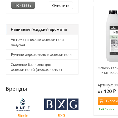
Очистить
Наливные (жидкие) ароматы
Автоматические освежители
воздуха
Ручные аэрозольные освежители
Сменные баллоны для
Освежитель 
освежителей (аэрозольные)
306 MELISSA
Артикул:
30
Бренды
120
от
₽
В корзи
В наличии
Binele
BXG