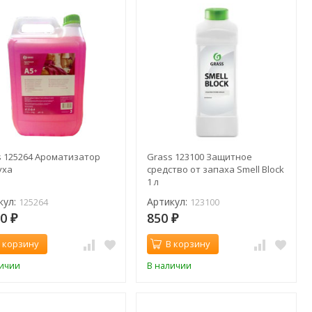
s 125264 Ароматизатор
Grass 123100 Защитное
уха
средство от запаха Smell Block
1 л
кул:
Артикул:
125264
123100
50
850
₽
₽
 корзину
В корзину
личии
В наличии