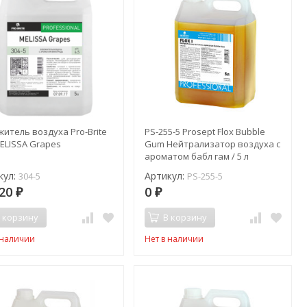
итель воздуха Pro-Brite
PS-255-5 Prosept Flox Bubble
ELISSA Grapes
Gum Нейтрализатор воздуха с
ароматом бабл гам / 5 л
кул:
Артикул:
304-5
PS-255-5
20
0
₽
₽
 корзину
В корзину
 наличии
Нет в наличии