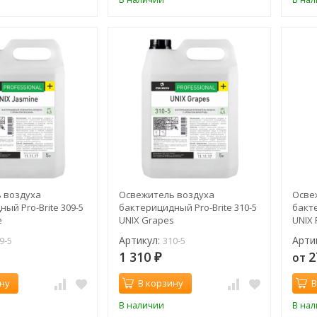
 воздуха
Освежитель воздуха
Осве
ый Pro-Brite 309-5
бактерицидный Pro-Brite 310-5
бакте
e
UNIX Grapes
UNIX 
Артикул:
Арти
9-5
310-5
1 310
2
от
₽
ну
В корзину
В
В наличии
В на