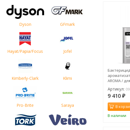
Dyson
GFmark
Hayat/Papia/Focus
Jofel
Бактерици
ароматизато
Kimberly-Clark
Klimi
AROMA / дл
гнилостных 
Артикул:
09
9 410
₽
Pro-Brite
Saraya
В корзи
В наличии