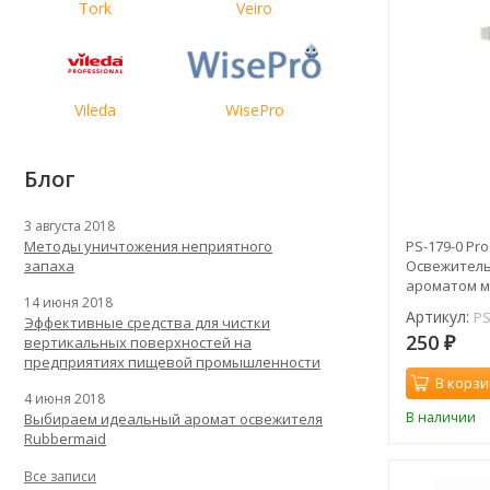
Tork
Veiro
Vileda
WisePro
Блог
3 августа 2018
PS-179-0 Pro
Методы уничтожения неприятного
Освежитель
запаха
ароматом мо
14 июня 2018
л
Артикул:
PS
Эффективные средства для чистки
250
вертикальных поверхностей на
₽
предприятиях пищевой промышленности
В корзи
4 июня 2018
В наличии
Выбираем идеальный аромат освежителя
Rubbermaid
Все записи