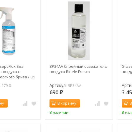
sept Flox Sea
BP34AA Спрейный освежитель
Gras
 воздуха с
воздуха Binele Fresco
возд
рского бриза / 0,5
Артикул:
Арти
-179-0
BP34AA
690
3 4
₽
ну
В корзину
В
В наличии
В на