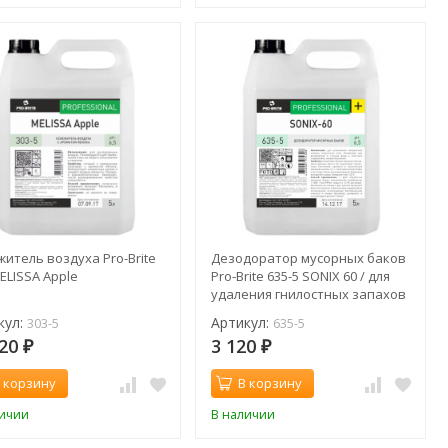
итель воздуха Pro-Brite
Дезодоратор мусорных баков
ELISSA Apple
Pro-Brite 635-5 SONIX 60 / для
удаления гнилостных запахов
/ 5 л
кул:
Артикул:
303-5
635-5
20
3 120
₽
₽
 корзину
В корзину
личии
В наличии