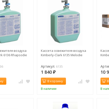
вежителя воздуха
Кассета освежителя воздуха
Касс
ark 6136 Rhapsodie
Kimberly-Clark 6135 Melodie
Kimbe
Артикул:
Арти
36
6135
1 840
10 
₽
ну
В корзину
В
В наличии
В на