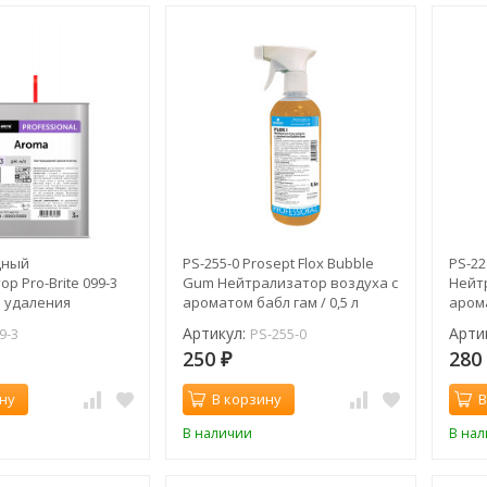
дный
PS-255-0 Prosept Flox Bubble
PS-22
р Pro-Brite 099-3
Gum Нейтрализатор воздуха с
Нейт
я удаления
ароматом бабл гам / 0,5 л
арома
запахов / 3 л
л
Артикул:
Арти
9-3
PS-255-0
250
28
₽
ну
В корзину
В
В наличии
В на