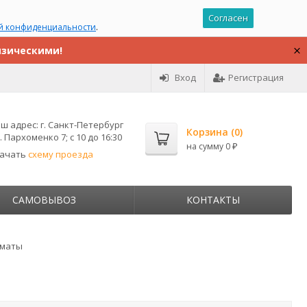
Согласен
й конфиденциальности
.
изическими!
Вход
Регистрация
ш адрес:
г. Санкт-Петербург
Корзина (
0
)
. Пархоменко 7; с 10 до 16:30
на сумму
0
₽
качать
схему проезда
САМОВЫВОЗ
КОНТАКТЫ
оматы