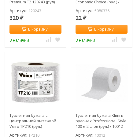
Premium T2 120243 (рул)
Economic Choice (рул.) /
5080336
Артикул:
Артикул:
120243
5080336
320
22
₽
₽
В корзину
В корзину
В наличии
В наличии
Туалетная бумага c
Туалетная бумага Klimi в
центральной вытяжкой
рулонах Professional Style
Veiro TP210 (рул.)
100 м 2 слоя (рул.) / 10012
Артикул:
Артикул:
TP210
10012