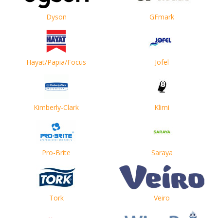
Dyson
GFmark
Hayat/Papia/Focus
Jofel
Kimberly-Clark
Klimi
Pro-Brite
Saraya
Tork
Veiro