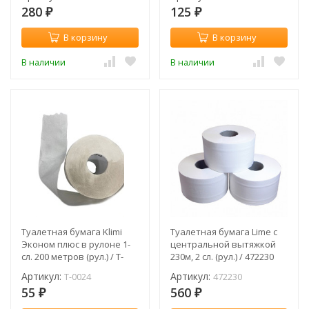
280
125
₽
₽
В корзину
В корзину
В наличии
В наличии
Туалетная бумага Klimi
Туалетная бумага Lime c
Эконом плюс в рулоне 1-
центральной вытяжкой
сл. 200 метров (рул.) / T-
230м, 2 сл. (рул.) / 472230
0024
Артикул:
Артикул:
T-0024
472230
55
560
₽
₽