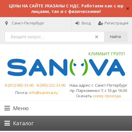
ЦЕНЫ НА САЙТЕ УКАЗАНЫ С НДС. Работаем как с юр
лицами, так и с физическими!
Санкт-Петербург
Вход
Регистрация
Найти
8 (812) 982-33-90
8 (905) 222-33-90
Наш адрес:
г. Санкт-Петербург
пр. Пархоменко 7; с 10 до 16:30
Почта:
info@sanova.ru
Скачать
схему проезда
Меню
Каталог