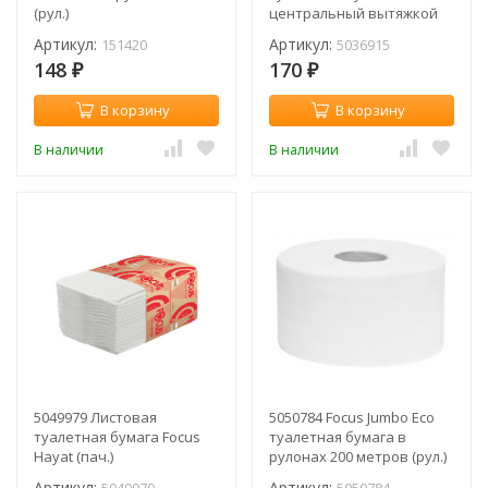
(рул.)
центральный вытяжкой
120 м (рул.) (аналог Tork T9
Артикул:
Артикул:
151420
5036915
472193)
148
170
₽
₽
В корзину
В корзину
В наличии
В наличии
5049979 Листовая
5050784 Focus Jumbo Eco
туалетная бумага Focus
туалетная бумага в
Hayat (пач.)
рулонах 200 метров (рул.)
Артикул:
Артикул: